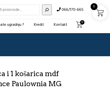
i
0
066/170-665
0
ate ugradnju ?
Kredit
Kontakt
a i 1 košarica mdf
ance Paulownia MG