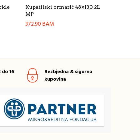
ckle
Kupatilski ormarić 48×130 2L
MP
372,90
BAM
 do 16
Bezbjedna & sigurna
kupovina