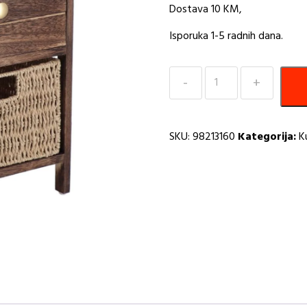
Dostava 10 KM,
Isporuka 1-5 radnih dana.
Ormarić
1
ladica
i
SKU:
98213160
Kategorija:
K
1
košarica
mdf
natural
Tendance
Paulownia
MG
količina