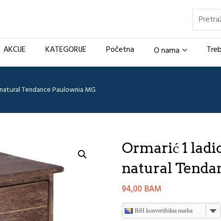
Pretraž
AKCIJE
KATEGORIJE
Početna
Treb
O nama
df natural Tendance Paulownia MG
Ormarić 1 ladic
natural Tend
94,00
BAM
BiH konvertibilna marka