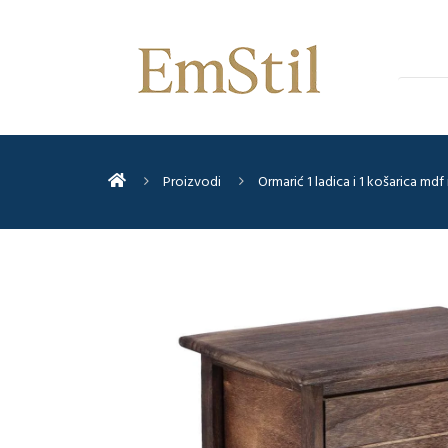
Proizvodi
Ormarić 1 ladica i 1 košarica m