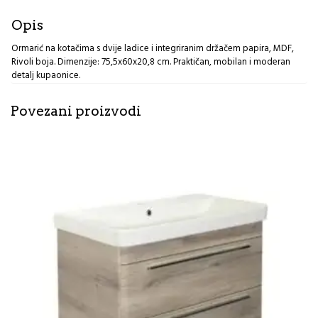
toalet
papira
Opis
mdf
rivoli
Ormarić na kotačima s dvije ladice i integriranim držačem papira, MDF,
Tendance
Rivoli boja. Dimenzije: 75,5x60x20,8 cm. Praktičan, mobilan i moderan
MG
detalj kupaonice.
količina
Povezani proizvodi