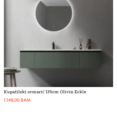
Kupatilski ormarić 135cm Olivin Eckle
1.148,00
BAM