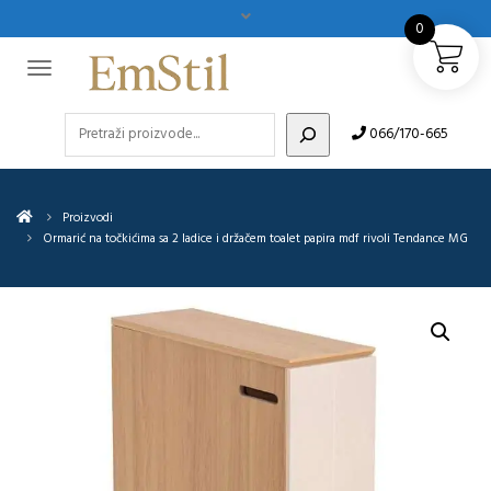
0
Pretraži
066/170-665
Proizvodi
Ormarić na točkićima sa 2 ladice i držačem toalet papira mdf rivoli Tendance MG