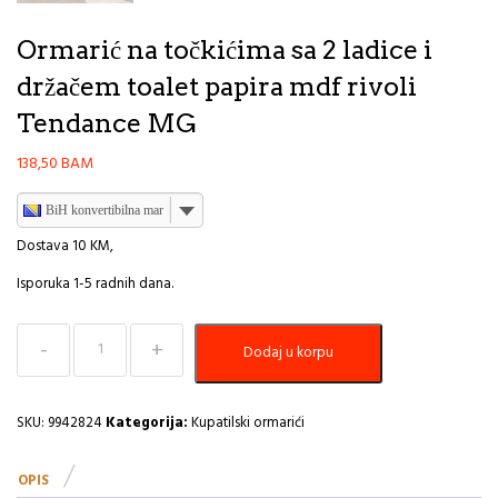
Ormarić na točkićima sa 2 ladice i
držačem toalet papira mdf rivoli
Tendance MG
138,50
BAM
BiH konvertibilna marka
Dostava 10 KM,
Isporuka 1-5 radnih dana.
Ormarić
Dodaj u korpu
na
točkićima
sa
2
SKU:
9942824
Kategorija:
Kupatilski ormarići
ladice
i
OPIS
držačem