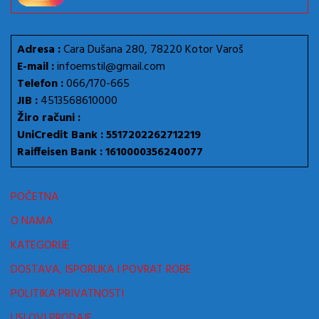
Adresa :
Cara Dušana 280, 78220 Kotor Varoš
E-mail :
infoemstil@gmail.com
Telefon :
066/170-665
JIB :
4513568610000
Žiro računi :
UniCredit Bank : 5517202262712219
Raiffeisen Bank : 1610000356240077
POČETNA
O NAMA
KATEGORIJE
DOSTAVA, ISPORUKA I POVRAT ROBE
POLITIKA PRIVATNOSTI
USLOVI PRODAJE