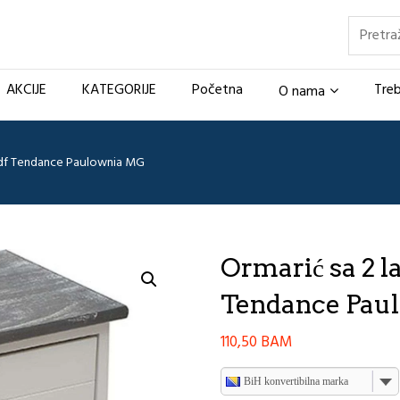
Pretraž
AKCIJE
KATEGORIJE
Početna
Treb
O nama
a mdf Tendance Paulownia MG
Ormarić sa 2 la
Tendance Pau
110,50
BAM
BiH konvertibilna marka