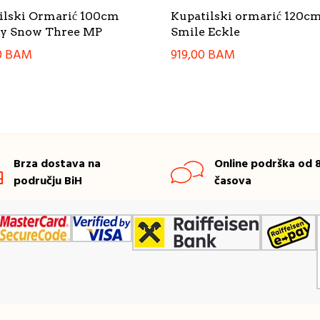
ilski Ormarić 100cm
Kupatilski ormarić 120c
y Snow Three MP
Smile Eckle
0
BAM
919,00
BAM
Brza dostava na
Online podrška od 8
području BiH
časova