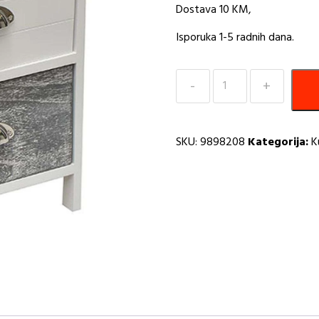
Dostava 10 KM,
Isporuka 1-5 radnih dana.
Ormarić
sa
2
ladice
SKU:
9898208
Kategorija:
K
sivo
bijela
mdf
Tendance
Paulownia
MG
količina