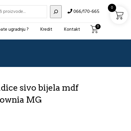
i
0
066/170-665
0
ate ugradnju ?
Kredit
Kontakt
dice sivo bijela mdf
lownia MG