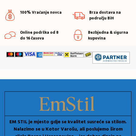
100% Vraćanje novca
Brza dostava na
području BiH
Online podrška od 8
Bezbjedna & sigurna
do 16 časova
kupovina
EM STIL je mjesto gdje se kvalitet susreće sa stilom.
Nalazimo se u Kotor Varošu, ali poslujemo širom