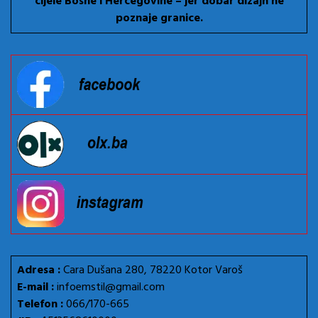
cijele Bosne i Hercegovine – jer dobar dizajn ne
poznaje granice.
Adresa :
Cara Dušana 280, 78220 Kotor Varoš
E-mail :
infoemstil@gmail.com
Telefon :
066/170-665