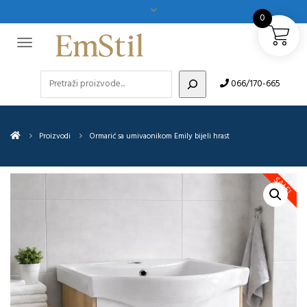
0
Pretraži
066/170-665
Proizvodi
Ormarić sa umivaonikom Emily bijeli hrast
SALE!