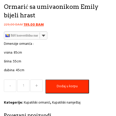
Ormarić sa umivaonikom Emily
bijeli hrast
Original
Current
229,00
BAM
199,00
BAM
price
price
was:
is:
BiH konvertibilna marka
229,00 BAM.
199,00 BAM.
Dimenzije ormarića :
visina: 85cm
širina: 55cm
dubina: 45cm
Ormarić
Dodaj u korpu
sa
umivaonikom
Emily
bijeli
Kategorije:
Kupatilski ormarići
,
Kupatilski namještaj
hrast
količina
Povezani proizvodi