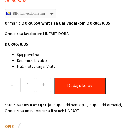
281,90
BAM
BiH konvertibilna marka
Ormaric DORA 650 white sa Umivaonikom DOR0650.BS
Ormarić sa lavaboom LINEART DORA
DOR0650.BS
Sjaj površina
Keramički lavabo
Način otvaranja: Vrata
Ormaric
Dodaj u korpu
sa
Umivaonikom
LineArt
DORA
SKU:
71602169
Kategorije:
Kupatilski namještaj
,
Kupatilski ormarići
,
65cm
Ormarići sa umivaonicima
Brand:
LINEART
white
I
OPIS
količina