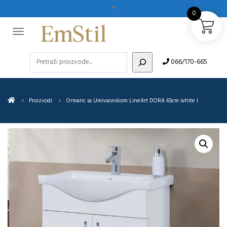
0
Pretraži
066/170-665
Proizvodi
Ormaric sa Umivaonikom LineArt DORA 65cm white I