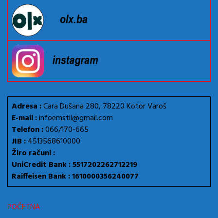
Adresa :
Cara Dušana 280, 78220 Kotor Varoš
E-mail :
infoemstil@gmail.com
Telefon :
066/170-665
JIB :
4513568610000
Žiro računi :
UniCredit Bank : 5517202262712219
Raiffeisen Bank : 1610000356240077
POČETNA