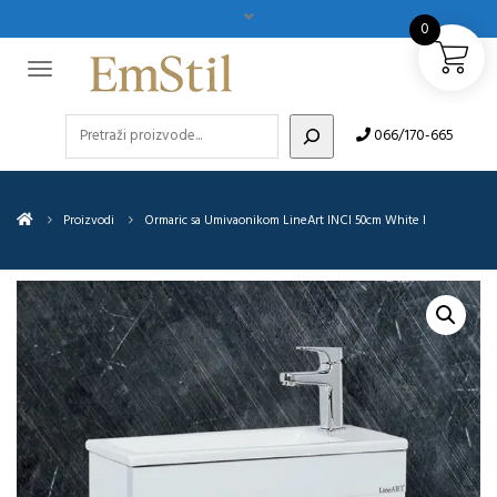
0
Pretraži
066/170-665
Proizvodi
Ormaric sa Umivaonikom LineArt INCI 50cm White I