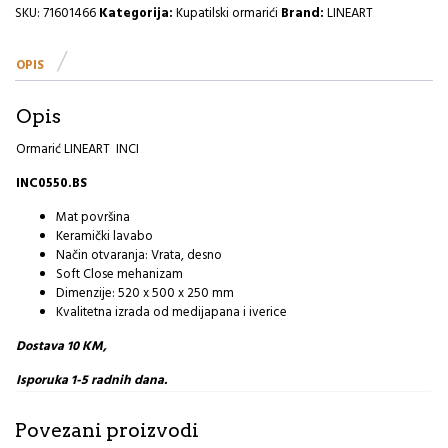
INCI
SKU:
71601466
Kategorija:
Kupatilski ormarići
Brand:
LINEART
50cm
White
OPIS
I
količina
Opis
Ormarić LINEART INCI
INC0550.BS
Mat površina
Keramički lavabo
Način otvaranja: Vrata, desno
Soft Close mehanizam
Dimenzije: 520 x 500 x 250 mm
Kvalitetna izrada od medijapana i iverice
Dostava 10 KM,
Isporuka 1-5 radnih dana.
Povezani proizvodi