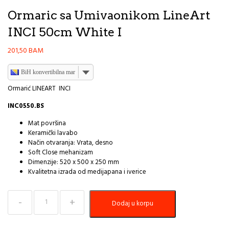
Ormaric sa Umivaonikom LineArt
INCI 50cm White I
201,50
BAM
BiH konvertibilna marka
Ormarić LINEART INCI
INC0550.BS
Mat površina
Keramički lavabo
Način otvaranja: Vrata, desno
Soft Close mehanizam
Dimenzije: 520 x 500 x 250 mm
Kvalitetna izrada od medijapana i iverice
Ormaric
Dodaj u korpu
sa
Umivaonikom
LineArt