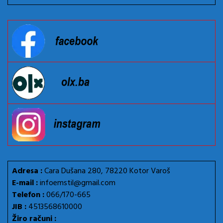
Adresa :
Cara Dušana 280, 78220 Kotor Varoš
E-mail :
infoemstil@gmail.com
Telefon :
066/170-665
JIB :
4513568610000
Žiro računi :