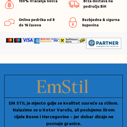
100% Vraćanje novca
Brza dostava na
području BiH
Online podrška od 8
Bezbjedna & sigurna
do 16 časova
kupovina
EM STIL je mjesto gdje se kvalitet susreće sa stilom.
Nalazimo se u Kotor Varošu, ali poslujemo širom
cijele Bosne i Hercegovine – jer dobar dizajn ne
poznaje granice.