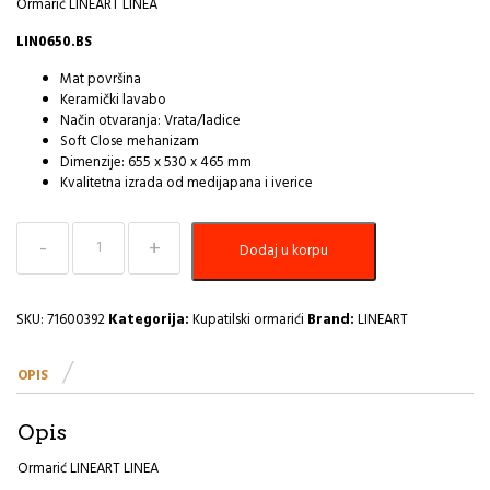
Ormarić LINEART LINEA
LIN0650.BS
Mat površina
Keramički lavabo
Način otvaranja: Vrata/ladice
Soft Close mehanizam
Dimenzije: 655 x 530 x 465 mm
Kvalitetna izrada od medijapana i iverice
Ormaric
Dodaj u korpu
sa
Umivaonikom
LineArt
LINEA
SKU:
71600392
Kategorija:
Kupatilski ormarići
Brand:
LINEART
65cm
ANTHRACITE
OPIS
I
količina
Opis
Ormarić LINEART LINEA