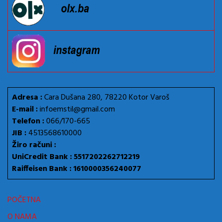
Adresa :
Cara Dušana 280, 78220 Kotor Varoš
E-mail :
infoemstil@gmail.com
Telefon :
066/170-665
JIB :
4513568610000
Žiro računi :
UniCredit Bank : 5517202262712219
Raiffeisen Bank : 1610000356240077
POČETNA
O NAMA