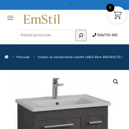
0
Pretraži
066/170-665
Proizvodi
Ormaric sa Umivaonikom LineArt LINEA 65cm ANTHRACITE I