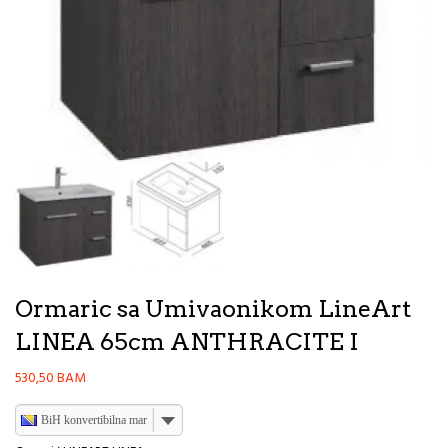
Ormaric sa Umivaonikom LineArt
LINEA 65cm ANTHRACITE I
530,50
BAM
BiH konvertibilna marka