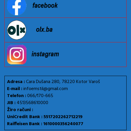
Adresa :
Cara Dušana 280, 78220 Kotor Varoš
E-mail :
infoemstil@gmail.com
Telefon :
066/170-665
JIB :
4513568610000
Žiro računi :
UniCredit Bank : 5517202262712219
Raiffeisen Bank : 1610000356240077