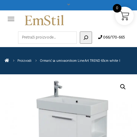
0
Pretraži
066/170-665
Proizvodi
Ormarić sa umivaonikom LineArt TREND 65cm white I