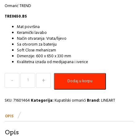
Ormarić TREND
TRE0650.BS
Mat površina
Keramički lavabo
Način otvaranja: Vrata/lijevo
Sa otvorom za bateriju
Soft Close mehanizam
Dimenzije: 600 x 650 x 330 mm
Kvalitetna izrada od medijapana i iverice
Ormarić
Dodaj u korpu
sa
umivaonikom
LineArt
TREND
SKU:
71601464
Kategorija:
Kupatilski ormarići
Brand:
LINEART
65cm
white
OPIS
I
količina
Opis