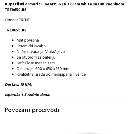
Kupatilski ormaric LineArt TREND 65cm white sa Umivaonikom
TRE0650.BS
Ormarić TREND
TRE0650.BS
Mat površina
Keramički lavabo
Način otvaranja: Vrata/lijevo
Sa otvorom za bateriju
Soft Close mehanizam
Dimenzije: 600 x 650 x 330 mm
Kvalitetna izrada od medijapana i iverice
Dostava 10 KM,
Isporuka 1-5 radnih dana.
Povezani proizvodi