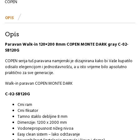
COPEN
COPEN
MONTE
DARK
OPIS
Gray
I
količina
Opis
Paravan Walk-in 120×200 8mm COPEN MONTE DARK gray C-02-
SB120G
COPEN serija tuš paravana namjenski je dizajnirana kako bi Vaše kupatilo
odisalo elegencijom i jednostavnošću, a u isto vrijeme bilo apsolutno
praktično za sve generacije.
Walk-in paravan COPEN MONTE DARK
C-02-SB120G
Crni ram
Crni fiksator
Tamno staklo debljine 8 mm
Dimenzije: 1200 x 2000 mm
Vodonepropusnost nižeg nivoa
Easy clean sistem – lako održavanje