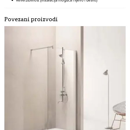
Reverzibilnost (instalacija moguća i lijevo i desno)
Povezani proizvodi