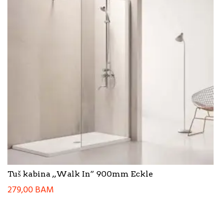
Tuš kabina ,,Walk In” 900mm Eckle
279,00
BAM