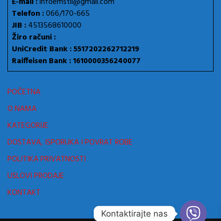
E-mail :
infoemstil@gmail.com
Telefon :
066/170-665
JIB :
4513568610000
Žiro računi :
UniCredit Bank : 5517202262712219
Raiffeisen Bank : 1610000356240077
POČETNA
O NAMA
KATEGORIJE
DOSTAVA, ISPORUKA I POVRAT ROBE
POLITIKA PRIVATNOSTI
USLOVI PRODAJE
KONTAKT
Kontaktirajte nas