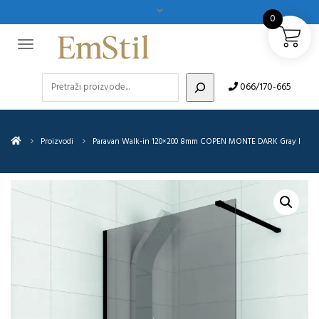
0
Pretraži
066/170-665
Proizvodi
Paravan Walk-in 120×200 8mm COPEN MONTE DARK Gray I