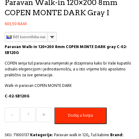
Paravan Walk-in 120×200 8mm
COPEN MONTE DARK Gray I
603,50
BAM
BiH konvertibilna marka
Paravan Walk-in 120×200 8mm COPEN MONTE DARK gray C-02-
SB120G
COPEN serija tuš paravana namjenski je dizajnirana kako bi Vaše kupatilo
odisalo elegencijom i jednostavnošću, a u isto vrijeme bilo apsolutno
praktično za sve generacije.
Walk-in paravan COPEN MONTE DARK
C-02-SB120G
Paravan
Dodaj u korpu
Walk-
in
120x200
8mm
SKU:
71600137
Kategorije:
Paravan walk in 120
,
Tuš kabine
Brand: