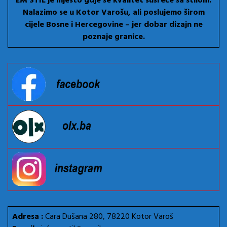
EM STIL je mjesto gdje se kvalitet susreće sa stilom.
Nalazimo se u Kotor Varošu, ali poslujemo širom
cijele Bosne i Hercegovine – jer dobar dizajn ne
poznaje granice.
Adresa :
Cara Dušana 280, 78220 Kotor Varoš