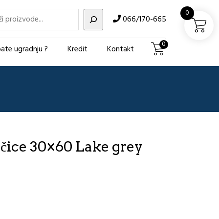
i
0
066/170-665
0
ate ugradnju ?
Kredit
Kontakt
čice 30×60 Lake grey