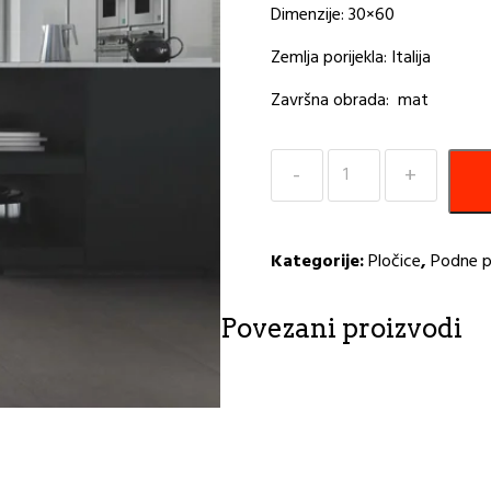
Dimenzije: 30×60
Zemlja porijekla: Italija
Završna obrada: mat
Keramičke
pločice
30x60
Lake
Kategorije:
Pločice
,
Podne p
grey
1009
količina
Povezani proizvodi