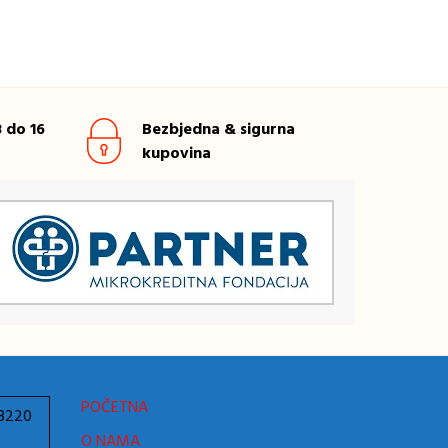
 do 16
Bezbjedna & sigurna
kupovina
POČETNA
78220
O NAMA