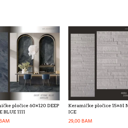
ičke pločice 60×120 DEEP
Keramičke pločice 15×61
 BLUE 1111
ICE
BAM
29,00
BAM