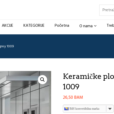
Pretraž
AKCIJE
KATEGORIJE
Početna
Treb
O nama
grey 1009
Keramičke plo
1009
26,50
BAM
BiH konvertibilna marka