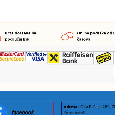
Brza dostava na
Online podrška od 8
području BiH
časova
Adresa :
Cara Dušana 280, 
Kotor Varoš