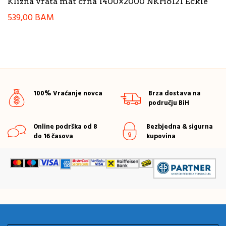
Klizna vrata mat crna 1400×2000 NKH6121 Eckle
539,00
BAM
100% Vraćanje novca
Brza dostava na
području BiH
Online podrška od 8
Bezbjedna & sigurna
do 16 časova
kupovina