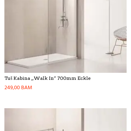
Tuš Kabina ,,Walk In” 700mm Eckle
249,00
BAM