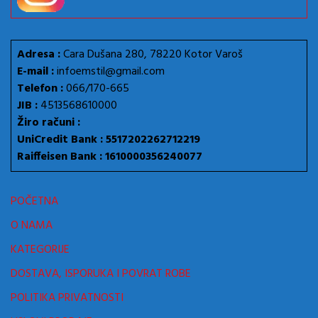
Adresa :
Cara Dušana 280, 78220 Kotor Varoš
E-mail :
infoemstil@gmail.com
Telefon :
066/170-665
JIB :
4513568610000
Žiro računi :
UniCredit Bank : 5517202262712219
Raiffeisen Bank : 1610000356240077
POČETNA
O NAMA
KATEGORIJE
DOSTAVA, ISPORUKA I POVRAT ROBE
POLITIKA PRIVATNOSTI