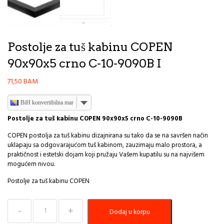
Postolje za tuš kabinu COPEN
90x90x5 crno C-10-9090B I
71,50
BAM
BiH konvertibilna marka
Postolje za tuš kabinu COPEN 90x90x5 crno C-10-9090B
COPEN postolja za tuš kabinu dizajnirana su tako da se na savršen način
uklapaju sa odgovarajućom tuš kabinom, zauzimaju malo prostora, a
praktičnost i estetski dojam koji pružaju Vašem kupatilu su na najvišem
mogućem nivou.
Postolje za tuš kabinu COPEN
Postolje
Dodaj u korpu
za
tuš