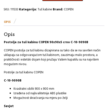
kabinu
COPEN
SKU:
111333
Kategorija:
Tuš kabine
Brand:
COPEN
90x90x5
crno
OPIS
C-
10-
9090B
Opis
I
količina
Postolje za tuš kabinu COPEN 90x90x5 crno C-10-9090B
COPEN postolja za tuš kabinu dizajnirana su tako da se na savršen način
uklapaju sa odgovarajućom tuš kabinom, zauzimaju malo prostora, a
praktičnost i estetski dojam koji pružaju Vašem kupatilu su na najvišem
mogućem nivou.
Postolje za tuš kabinu COPEN
C-10-9090B
Kvadratni oblik 900 x 900 mm
Izrađena od najkvalitetnije ABS plastike
Mogućnost skraćivanja na mjeru po želji
Savjet