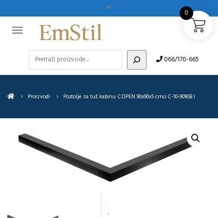
0
Pretraži
066/170-665
Proizvodi
Postolje za tuš kabinu COPEN 90x90x5 crno C-10-9090B I