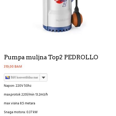
Pumpa muljna Top2 PEDROLLO
319,00
BAM
BiH konvertibilna marka
Napon: 220V 50hz
max.protok 220l/min 13.2m3/h
max visina 8.5 metara
Snaga motora: 0.37 kW