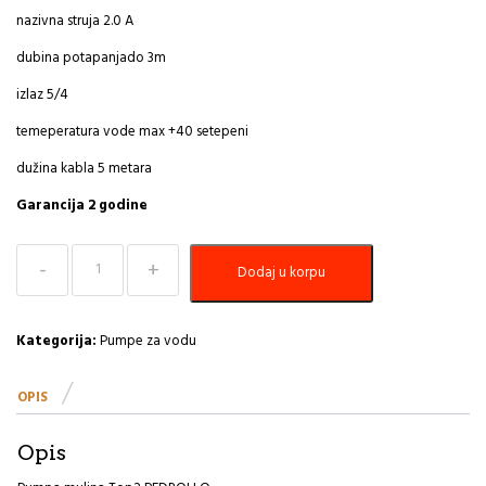
nazivna struja 2.0 A
dubina potapanjado 3m
izlaz 5/4
temeperatura vode max +40 setepeni
dužina kabla 5 metara
Garancija 2 godine
Pumpa
Dodaj u korpu
muljna
Top2
PEDROLLO
količina
Kategorija:
Pumpe za vodu
OPIS
Opis