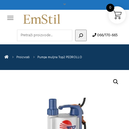
0
Pretraži
066/170-665
Proizvodi
Pumpa muljna Top2 PEDROLLO