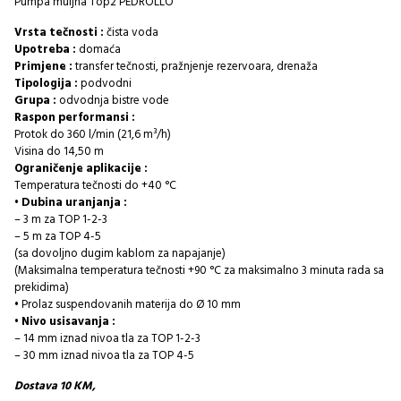
Pumpa muljna Top2 PEDROLLO
Vrsta tečnosti :
čista voda
Upotreba :
domaća
Primjene :
transfer tečnosti, pražnjenje rezervoara, drenaža
Tipologija :
podvodni
Grupa :
odvodnja bistre vode
Raspon performansi :
Protok do 360 l/min (21,6 m³/h)
Visina do 14,50 m
Ograničenje aplikacije :
Temperatura tečnosti do +40 °C
• Dubina uranjanja :
– 3 m za TOP 1-2-3
– 5 m za TOP 4-5
(sa dovoljno dugim kablom za napajanje)
(Maksimalna temperatura tečnosti +90 °C za maksimalno 3 minuta rada sa
prekidima)
• Prolaz suspendovanih materija do Ø 10 mm
• Nivo usisavanja :
– 14 mm iznad nivoa tla za TOP 1-2-3
– 30 mm iznad nivoa tla za TOP 4-5
Dostava 10 KM,