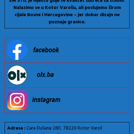
EM STIL je mjesto gdje se kvalitet susreće sa stilom.
Nalazimo se u Kotor Varošu, ali poslujemo širom
cijele Bosne i Hercegovine – jer dobar dizajn ne
poznaje granice.
Adresa :
Cara Dušana 280, 78220 Kotor Varoš