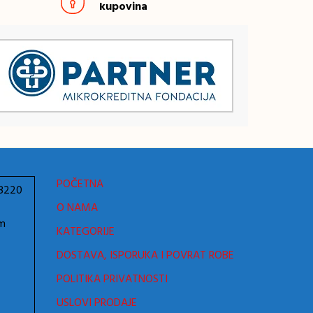
kupovina
POČETNA
78220
O NAMA
om
KATEGORIJE
DOSTAVA, ISPORUKA I POVRAT ROBE
POLITIKA PRIVATNOSTI
USLOVI PRODAJE