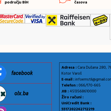
području BiH
časova
Adresa :
Cara Dušana 280, 
Kotor Varoš
E-mail :
infoemstil@gmail.c
Telefon :
066/170-665
JIB :
4513568610000
Žiro računi :
UniCredit Bank :
5517202262712219