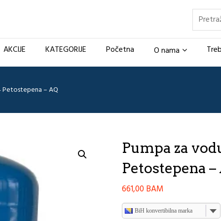
Pretraž
AKCIJE
KATEGORIJE
Početna
Treb
O nama
4 Petostepena – AQ
Pumpa za vod
Petostepena –
661,00
BAM
BiH konvertibilna marka