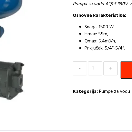
Pumpa za vodu AQ1.5 380V 
Osnovne karakteristike:
Snaga: 1500 W,
Hmax: 55m,
Qmax: 5.4m3/h,
Priključak: 5/4”-5/4”.
Pumpa
za
vodu
AQ1.5
Kategorija:
Pumpe za vodu
380V
V24
Petostepena
-
AQ
količina