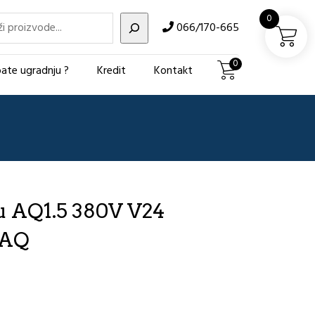
i
0
066/170-665
0
ate ugradnju ?
Kredit
Kontakt
u AQ1.5 380V V24
 AQ