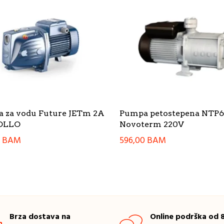
 za vodu Future JETm 2A
Pumpa petostepena NTP
OLLO
Novoterm 220V
0
BAM
596,00
BAM
Brza dostava na
Online podrška od 8