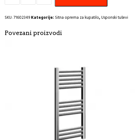
COPEN
250x250
ABS
SKU:
71602349
Kategorije:
Sitna oprema za kupatilo
,
Usponski tuševi
hrom
C-
Povezani proizvodi
05-
5361CR
I
količina