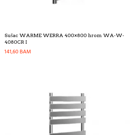
Sušac WARME WERRA 400×800 hrom WA-W-
4080CR I
141,60
BAM