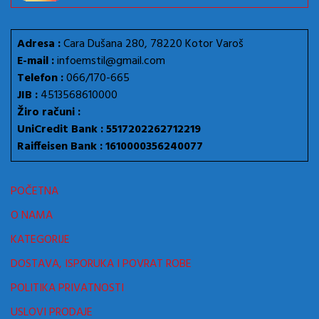
Adresa :
Cara Dušana 280, 78220 Kotor Varoš
E-mail :
infoemstil@gmail.com
Telefon :
066/170-665
JIB :
4513568610000
Žiro računi :
UniCredit Bank : 5517202262712219
Raiffeisen Bank : 1610000356240077
POČETNA
O NAMA
KATEGORIJE
DOSTAVA, ISPORUKA I POVRAT ROBE
POLITIKA PRIVATNOSTI
USLOVI PRODAJE