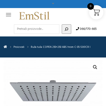
0
Pretraži
066/170-665
Proizvodi
Ruža tuša COPEN 250×250 ABS hrom C-05-5361CR I