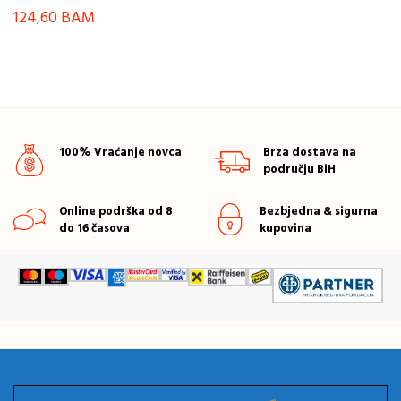
124,60
BAM
100% Vraćanje novca
Brza dostava na
području BiH
Online podrška od 8
Bezbjedna & sigurna
do 16 časova
kupovina