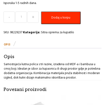
Isporuka 1-5 radnih dana.
Samostojeća
Dodaj u korpu
kutna
polica
3
nivoa
SKU:
98229237
Kategorija:
Sitna oprema za kupatilo
mdf
bambus/crna
OPIS
Tendance
MG
količina
Opis
Samostojeća kutna polica s tri razine, izrađena od MDF-a i bambusa u
crnoj boji. Idealan je izbor za kupaonicu ili drugi prostor gdje je potrebna
dodatna organizacija. Kombinacija materijala pruža stabilnost i moderan
izgled, dok kutni dizajn maksimalno iskorištava prostor.
Povezani proizvodi