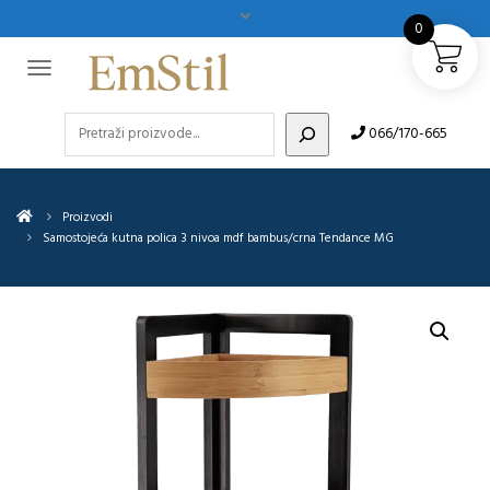
0
Pretraži
066/170-665
Proizvodi
Samostojeća kutna polica 3 nivoa mdf bambus/crna Tendance MG