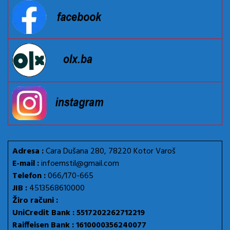
Adresa :
Cara Dušana 280, 78220 Kotor Varoš
E-mail :
infoemstil@gmail.com
Telefon :
066/170-665
JIB :
4513568610000
Žiro računi :
UniCredit Bank : 5517202262712219
Raiffeisen Bank : 1610000356240077