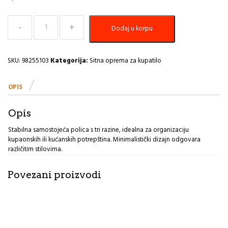
Samostojeća
Dodaj u korpu
polica
3
nivoa
mdf
SKU:
98255103
Kategorija:
Sitna oprema za kupatilo
crna
Tendance
OPIS
MG
količina
Opis
Stabilna samostojeća polica s tri razine, idealna za organizaciju
kupaonskih ili kućanskih potrepština. Minimalistički dizajn odgovara
različitim stilovima.
Povezani proizvodi