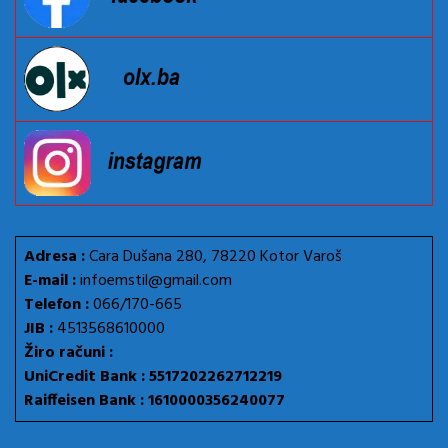
Adresa :
Cara Dušana 280, 78220 Kotor Varoš
E-mail :
infoemstil@gmail.com
Telefon :
066/170-665
JIB :
4513568610000
Žiro računi :
UniCredit Bank : 5517202262712219
Raiffeisen Bank : 1610000356240077