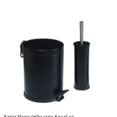
Kanta 5l+wc četka crna AquaLux