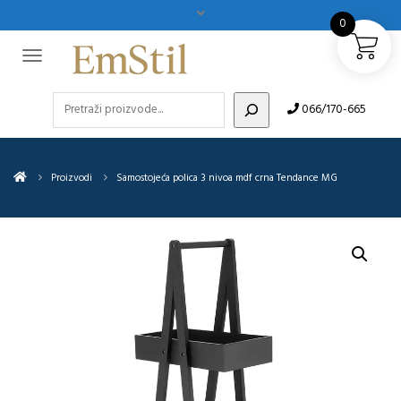
0
Pretraži
066/170-665
Proizvodi
Samostojeća polica 3 nivoa mdf crna Tendance MG