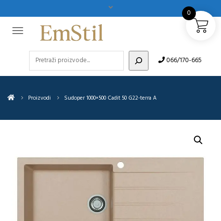
0
Pretraži
066/170-665
Proizvodi
Sudoper 1000×500 Cadit 50 G22-terra A