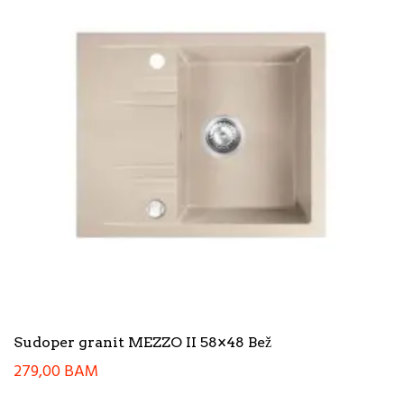
Sudoper granit MEZZO II 58×48 Bež
279,00
BAM