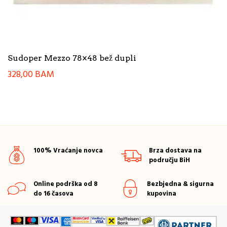
Sudoper Mezzo 78×48 bež dupli
328,00
BAM
100% Vraćanje novca
Brza dostava na
području BiH
Online podrška od 8
Bezbjedna & sigurna
do 16 časova
kupovina