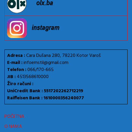
Adresa :
Cara Dušana 280, 78220 Kotor Varoš
E-mail :
infoemstil@gmail.com
Telefon :
066/170-665
JIB :
4513568610000
Žiro računi :
UniCredit Bank : 5517202262712219
Raiffeisen Bank : 1610000356240077
POČETNA
O NAMA