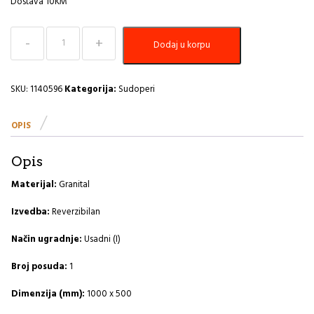
Dostava 10KM
Sudoper
Dodaj u korpu
1000x500
Cadit
50
G22-
SKU:
1140596
Kategorija:
Sudoperi
terra
A
OPIS
količina
Opis
Materijal:
Granital
Izvedba:
Reverzibilan
Način ugradnje:
Usadni (I)
Broj posuda:
1
Dimenzija (mm):
1000 x 500