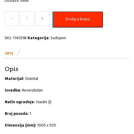
Dostava 10KM
Sudoper
Dodaj u korpu
1000x500
Cadit
50
G91-
SKU:
1140598
Kategorija:
Sudoperi
carbon
A
OPIS
količina
Opis
Materijal:
Granital
Izvedba:
Reverzibilan
Način ugradnje:
Usadni (I)
Broj posuda:
1
Dimenzija (mm):
1000 x 500