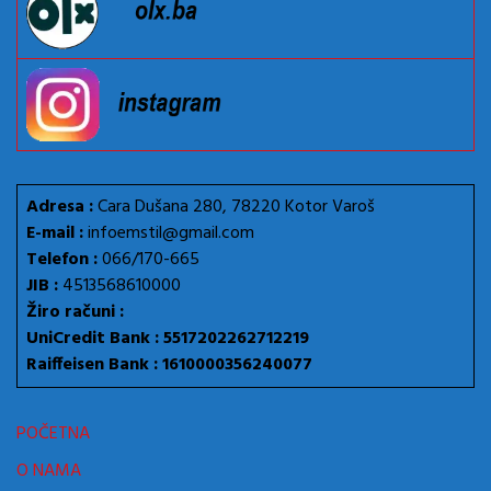
Adresa :
Cara Dušana 280, 78220 Kotor Varoš
E-mail :
infoemstil@gmail.com
Telefon :
066/170-665
JIB :
4513568610000
Žiro računi :
UniCredit Bank : 5517202262712219
Raiffeisen Bank : 1610000356240077
POČETNA
O NAMA