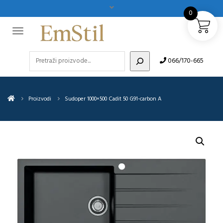
0
Pretraži
066/170-665
Proizvodi
Sudoper 1000×500 Cadit 50 G91-carbon A