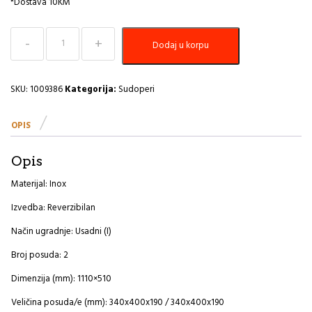
*Dostava 10KM
Sudoper
Dodaj u korpu
1110x510
Elegant
70
A
SKU:
1009386
Kategorija:
Sudoperi
količina
OPIS
Opis
Materijal: Inox
Izvedba: Reverzibilan
Način ugradnje: Usadni (I)
Broj posuda: 2
Dimenzija (mm): 1110×510
Veličina posuda/e (mm): 340x400x190 / 340x400x190