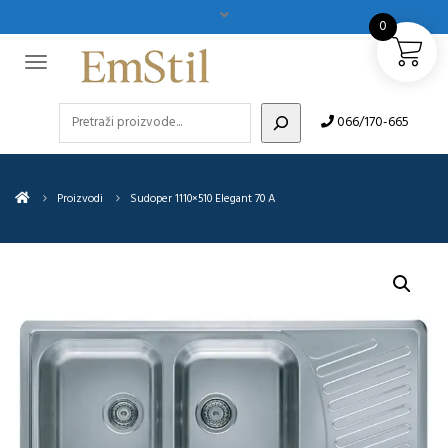
0
Pretraži
066/170-665
Proizvodi
Sudoper 1110×510 Elegant 70 A