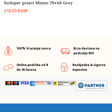
Sudoper granit Mezzo 78×48 Grey
278,00
BAM
100% Vraćanje novca
Brza dostava na
području BiH
Online podrška od 8
Bezbjedna & sigurna
do 16 časova
kupovina