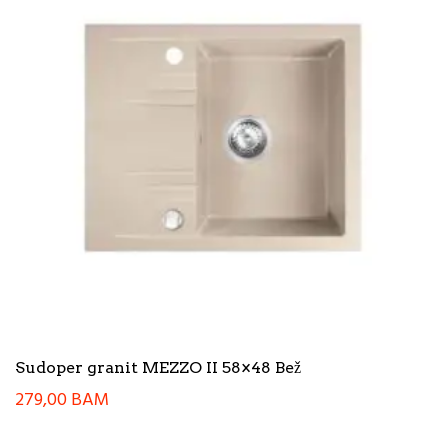
Sudoper granit MEZZO II 58×48 Bež
279,00
BAM