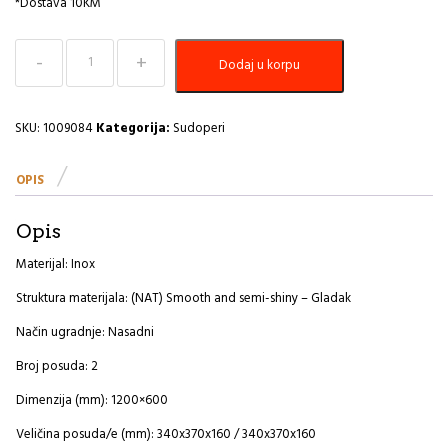
*Dostava 10KM
Sudoper
Dodaj u korpu
1200x600
Classic
100
A
SKU:
1009084
Kategorija:
Sudoperi
količina
OPIS
Opis
Materijal: Inox
Struktura materijala: (NAT) Smooth and semi-shiny – Gladak
Način ugradnje: Nasadni
Broj posuda: 2
Dimenzija (mm): 1200×600
Veličina posuda/e (mm): 340x370x160 / 340x370x160