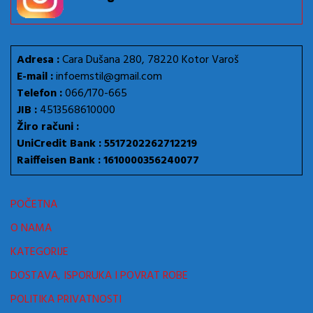
Adresa :
Cara Dušana 280, 78220 Kotor Varoš
E-mail :
infoemstil@gmail.com
Telefon :
066/170-665
JIB :
4513568610000
Žiro računi :
UniCredit Bank : 5517202262712219
Raiffeisen Bank : 1610000356240077
POČETNA
O NAMA
KATEGORIJE
DOSTAVA, ISPORUKA I POVRAT ROBE
POLITIKA PRIVATNOSTI