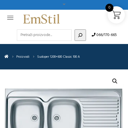
0
Pretraži
066/170-665
Proizvodi
Sudoper 1200×600 Classic 100 A