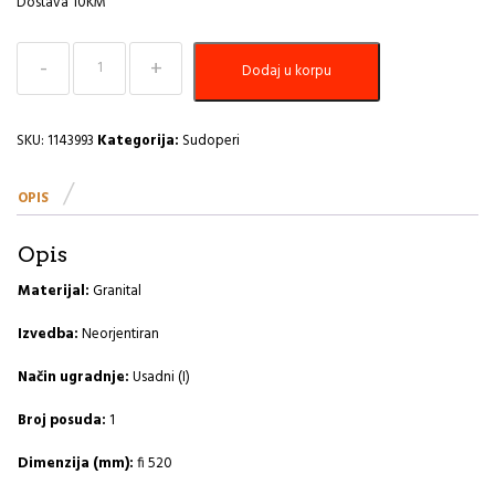
Dostava 10KM
Sudoper
Dodaj u korpu
425x200
Cadit
100
G11-
SKU:
1143993
Kategorija:
Sudoperi
arctic
A
OPIS
količina
Opis
Materijal:
Granital
Izvedba:
Neorjentiran
Način ugradnje:
Usadni (I)
Broj posuda:
1
Dimenzija (mm):
fi 520