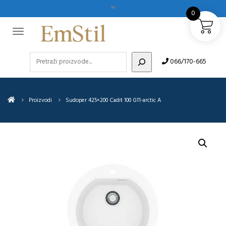
0
Pretraži
066/170-665
Proizvodi
Sudoper 425×200 Cadit 100 G11-arctic A