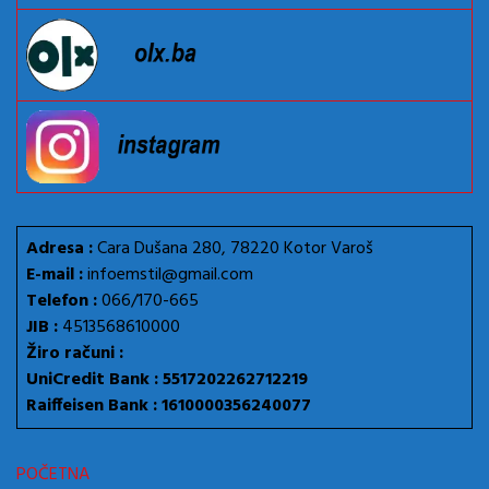
Adresa :
Cara Dušana 280, 78220 Kotor Varoš
E-mail :
infoemstil@gmail.com
Telefon :
066/170-665
JIB :
4513568610000
Žiro računi :
UniCredit Bank : 5517202262712219
Raiffeisen Bank : 1610000356240077
POČETNA