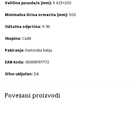
Veličina posuda/e (mm):
fi 425×200
Minimalna širina ormarića (mm):
500
Odtočna odprtina:
fi-90
Skupina:
Cadit
Pakiranje:
Kartonska kutija
EAN koda:
3838997917172
Sifon uključen:
DA
Povezani proizvodi