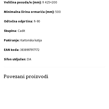
Veličina posuda/e (mm):
fi 425×200
Minimalna širina ormarića (mm):
500
Odtočna odprtina:
fi-90
Skupina:
Cadit
Pakiranje:
Kartonska kutija
EAN koda:
3838997917172
Sifon uključen:
DA
Povezani proizvodi