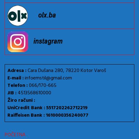
Adresa :
Cara Dušana 280, 78220 Kotor Varoš
E-mail :
infoemstil@gmail.com
Telefon :
066/170-665
JIB :
4513568610000
Žiro računi :
UniCredit Bank : 5517202262712219
Raiffeisen Bank : 1610000356240077
POČETNA