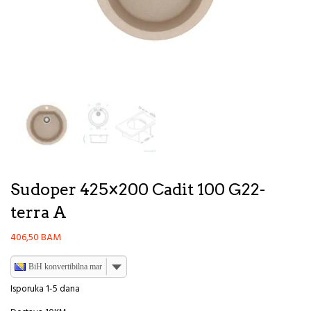
Sudoper 425×200 Cadit 100 G22-
terra A
406,50
BAM
BiH konvertibilna marka
Isporuka 1-5 dana