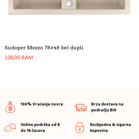
Sudoper Mezzo 78×48 bež dupli
328,00
BAM
100% Vraćanje novca
Brza dostava na
području BiH
Online podrška od 8
Bezbjedna & sigurna
do 16 časova
kupovina