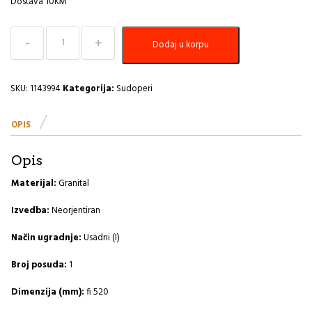
Dostava 10KM
Sudoper
Dodaj u korpu
425x200
Cadit
100
G22-
SKU:
1143994
Kategorija:
Sudoperi
terra
A
OPIS
količina
Opis
Materijal:
Granital
Izvedba:
Neorjentiran
Način ugradnje:
Usadni (I)
Broj posuda:
1
Dimenzija (mm):
fi 520