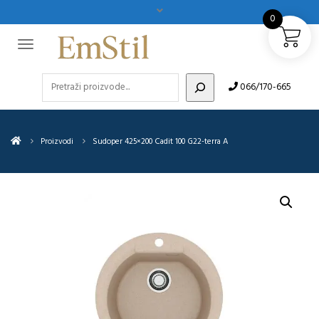
0
Pretraži
066/170-665
Proizvodi
Sudoper 425×200 Cadit 100 G22-terra A