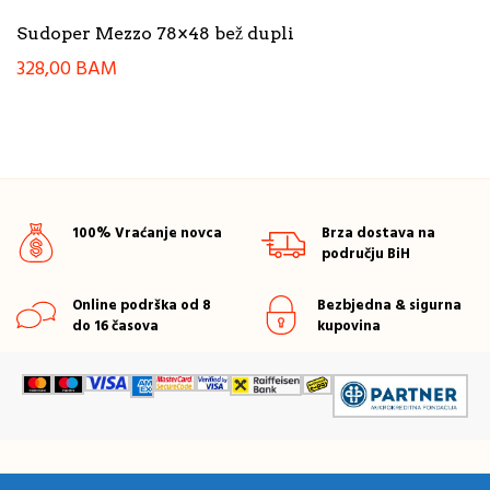
Sudoper Mezzo 78×48 bež dupli
328,00
BAM
100% Vraćanje novca
Brza dostava na
području BiH
Online podrška od 8
Bezbjedna & sigurna
do 16 časova
kupovina