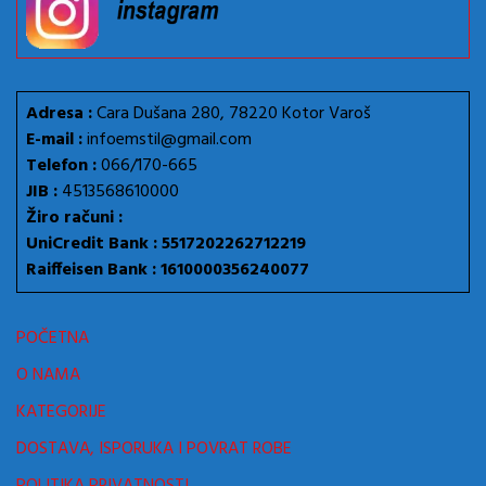
Adresa :
Cara Dušana 280, 78220 Kotor Varoš
E-mail :
infoemstil@gmail.com
Telefon :
066/170-665
JIB :
4513568610000
Žiro računi :
UniCredit Bank : 5517202262712219
Raiffeisen Bank : 1610000356240077
POČETNA
O NAMA
KATEGORIJE
DOSTAVA, ISPORUKA I POVRAT ROBE