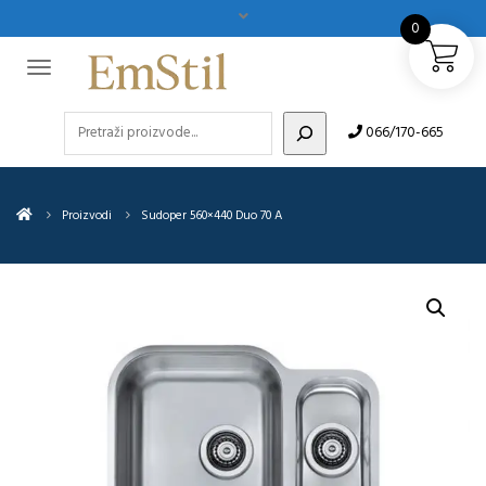
0
Pretraži
066/170-665
Proizvodi
Sudoper 560×440 Duo 70 A