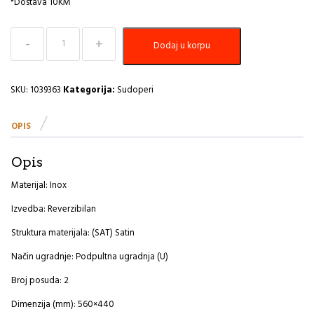
*Dostava 10KM
Sudoper
Dodaj u korpu
560x440
Duo
70
A
SKU:
1039363
Kategorija:
Sudoperi
količina
OPIS
Opis
Materijal: Inox
Izvedba: Reverzibilan
Struktura materijala: (SAT) Satin
Način ugradnje: Podpultna ugradnja (U)
Broj posuda: 2
Dimenzija (mm): 560×440