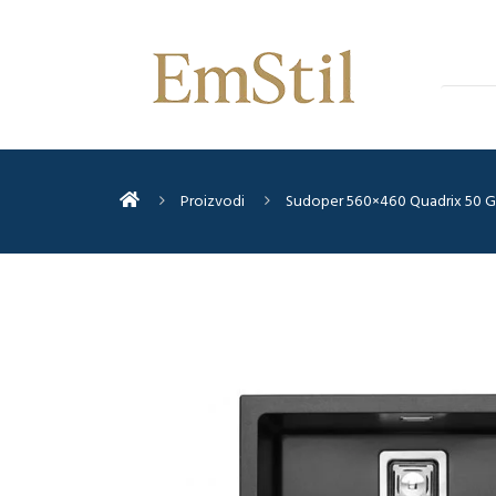
Proizvodi
Sudoper 560×460 Quadrix 50 G