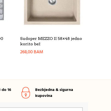
00
Sudoper MEZZO II 58×48 jedno
korito bež
268,00
BAM
 do 16
Bezbjedna & sigurna
kupovina