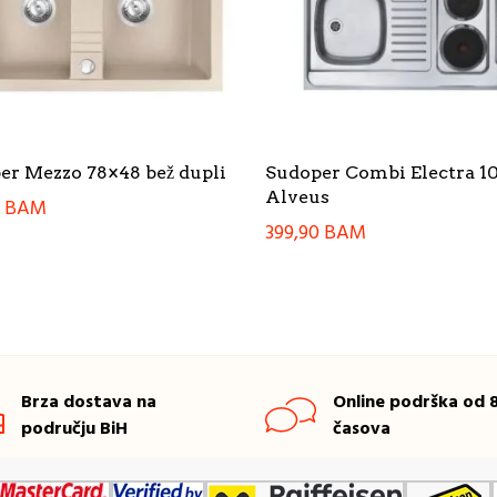
er Mezzo 78×48 bež dupli
Sudoper Combi Electra 1
Alveus
0
BAM
399,90
BAM
Brza dostava na
Online podrška od 8
području BiH
časova