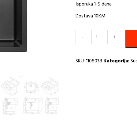
Isporuka 1-5 dana
Dostava 10KM
Sudoper
560x460
Quadrix
50
SKU:
1108038
Kategorija:
Su
G05M-
twilight
A
količina