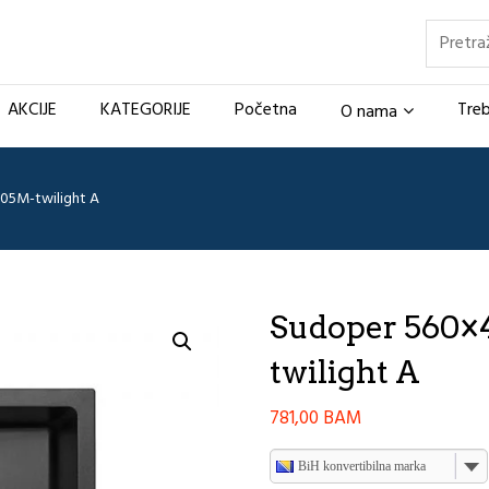
Pretraž
AKCIJE
KATEGORIJE
Početna
Treb
O nama
05M-twilight A
Sudoper 560×
twilight A
781,00
BAM
BiH konvertibilna marka