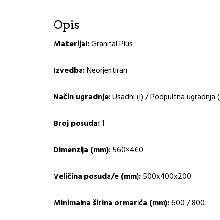
Opis
Materijal
:
Granital Plus
Izvedba
:
Neorjentiran
Način ugradnje:
Usadni (I) / Podpultna ugradnja 
Broj posuda:
1
Dimenzija (mm):
560×460
Veličina posuda/e (mm):
500x400x200
Minimalna širina ormarića (mm):
600 / 800