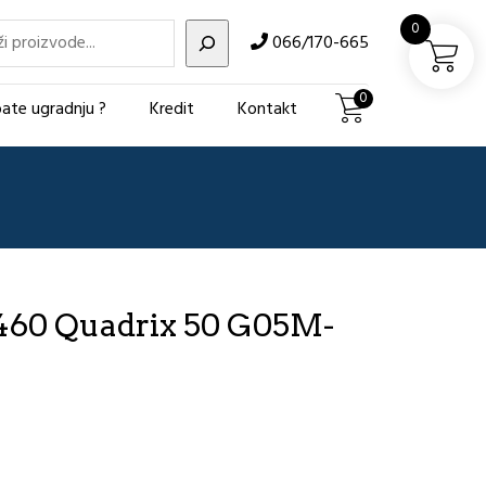
i
0
066/170-665
0
ate ugradnju ?
Kredit
Kontakt
460 Quadrix 50 G05M-