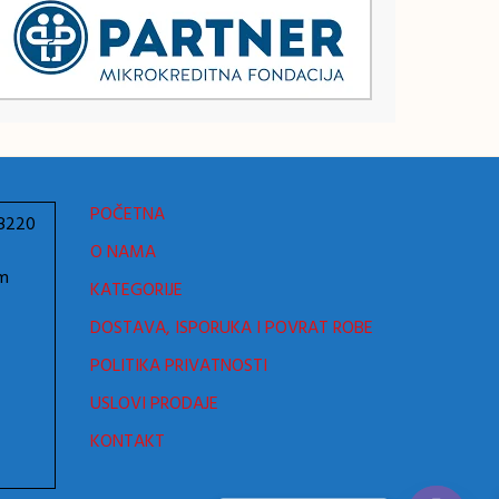
POČETNA
78220
O NAMA
om
KATEGORIJE
DOSTAVA, ISPORUKA I POVRAT ROBE
POLITIKA PRIVATNOSTI
USLOVI PRODAJE
KONTAKT