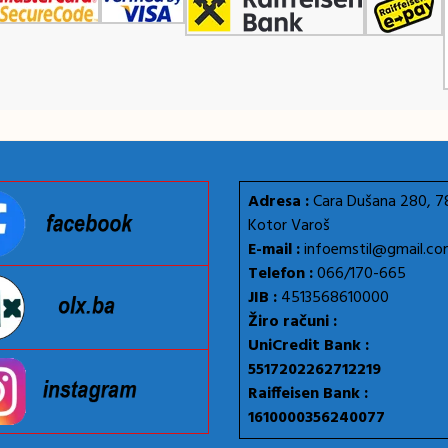
Adresa :
Cara Dušana 280, 
Kotor Varoš
E-mail :
infoemstil@gmail.c
Telefon :
066/170-665
JIB :
4513568610000
Žiro računi :
UniCredit Bank :
5517202262712219
Raiffeisen Bank :
1610000356240077