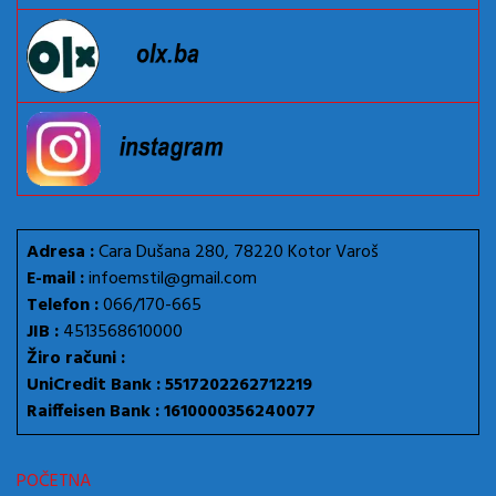
Adresa :
Cara Dušana 280, 78220 Kotor Varoš
E-mail :
infoemstil@gmail.com
Telefon :
066/170-665
JIB :
4513568610000
Žiro računi :
UniCredit Bank : 5517202262712219
Raiffeisen Bank : 1610000356240077
POČETNA