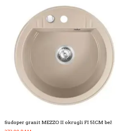
Sudoper granit MEZZO II okrugli FI 51CM bež