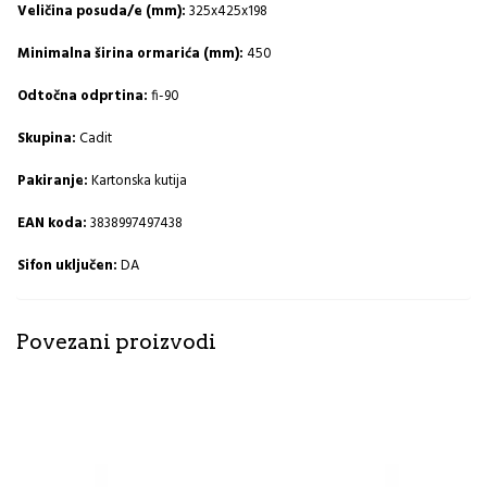
Veličina posuda/e (mm):
325x425x198
Minimalna širina ormarića (mm):
450
Odtočna odprtina:
fi-90
Skupina:
Cadit
Pakiranje:
Kartonska kutija
EAN koda:
3838997497438
Sifon uključen:
DA
Povezani proizvodi