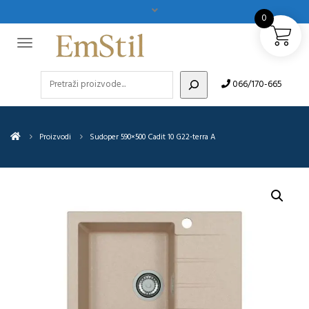
0
Pretraži
066/170-665
Proizvodi
Sudoper 590×500 Cadit 10 G22-terra A