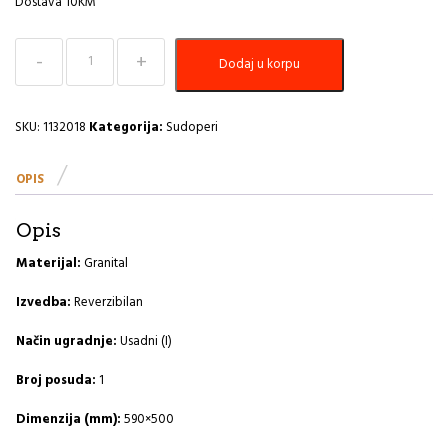
Dostava 10KM
Sudoper
Dodaj u korpu
590x500
Cadit
10
G22-
SKU:
1132018
Kategorija:
Sudoperi
terra
A
OPIS
količina
Opis
Materijal:
Granital
Izvedba:
Reverzibilan
Način ugradnje:
Usadni (I)
Broj posuda:
1
Dimenzija (mm):
590×500