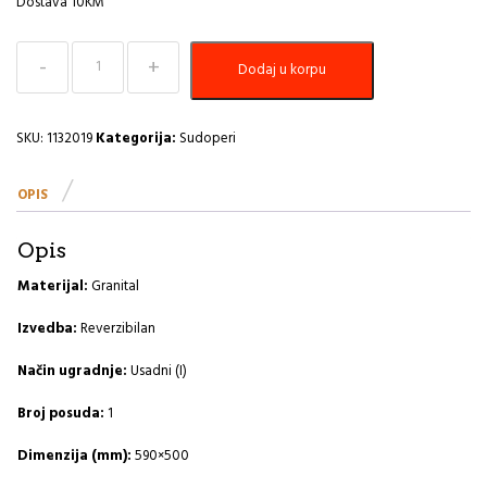
Dostava 10KM
Sudoper
Dodaj u korpu
590x500
Cadit
10
G55-
SKU:
1132019
Kategorija:
Sudoperi
beige
A
OPIS
količina
Opis
Materijal:
Granital
Izvedba:
Reverzibilan
Način ugradnje:
Usadni (I)
Broj posuda:
1
Dimenzija (mm):
590×500