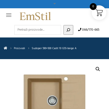
0
Pretraži
066/170-665
Proizvodi
Sudoper 590×500 Cadit 10 G55-beige A