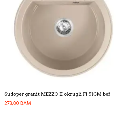
Sudoper granit MEZZO II okrugli FI 51CM bež
273,00
BAM