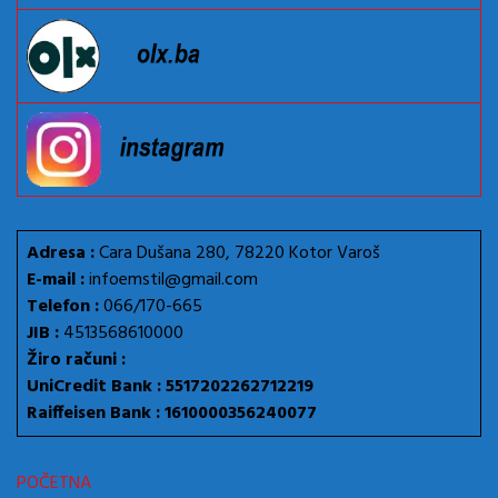
Adresa :
Cara Dušana 280, 78220 Kotor Varoš
E-mail :
infoemstil@gmail.com
Telefon :
066/170-665
JIB :
4513568610000
Žiro računi :
UniCredit Bank : 5517202262712219
Raiffeisen Bank : 1610000356240077
POČETNA