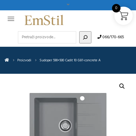
0
Pretraži
066/170-665
Proizvodi
Sudoper 590×500 Cadit 10 G81-concrete A