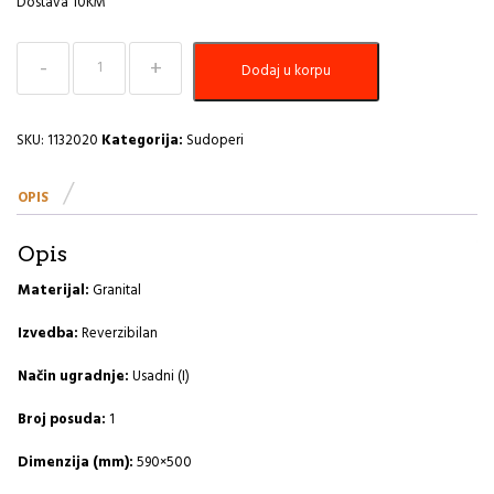
Dostava 10KM
Sudoper
Dodaj u korpu
590x500
Cadit
10
G81-
SKU:
1132020
Kategorija:
Sudoperi
concrete
A
OPIS
količina
Opis
Materijal:
Granital
Izvedba:
Reverzibilan
Način ugradnje:
Usadni (I)
Broj posuda:
1
Dimenzija (mm):
590×500