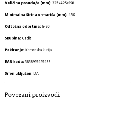
Veličina posuda/e (mm):
325x425x198
Minimalna širina ormarića (mm):
450
Odtočna odprtina:
fi-90
Skupina:
Cadit
Pakiranje:
Kartonska kutija
EAN koda:
3838997497438
Sifon uključen:
DA
Povezani proizvodi