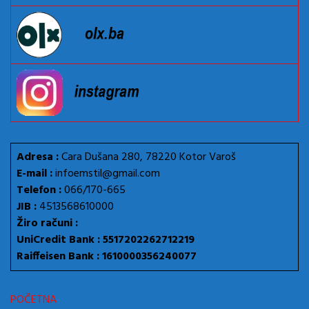
Adresa :
Cara Dušana 280, 78220 Kotor Varoš
E-mail :
infoemstil@gmail.com
Telefon :
066/170-665
JIB :
4513568610000
Žiro računi :
UniCredit Bank : 5517202262712219
Raiffeisen Bank : 1610000356240077
POČETNA