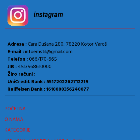
Adresa :
Cara Dušana 280, 78220 Kotor Varoš
E-mail :
infoemstil@gmail.com
Telefon :
066/170-665
JIB :
4513568610000
Žiro računi :
UniCredit Bank : 5517202262712219
Raiffeisen Bank : 1610000356240077
POČETNA
O NAMA
KATEGORIJE