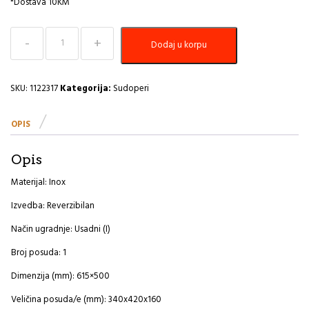
*Dostava 10KM
Sudoper
Dodaj u korpu
615x500
Line
110
A
SKU:
1122317
Kategorija:
Sudoperi
količina
OPIS
Opis
Materijal: Inox
Izvedba: Reverzibilan
Način ugradnje: Usadni (I)
Broj posuda: 1
Dimenzija (mm): 615×500
Veličina posuda/e (mm): 340x420x160