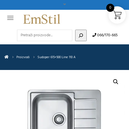
0
Pretraži
066/170-665
Proizvodi
Sudoper 615×500 Line 110 A