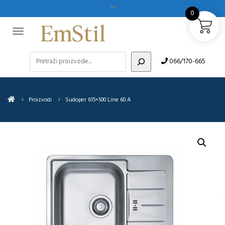
0
Pretraži
066/170-665
Proizvodi
Sudoper 615×500 Line 60 A