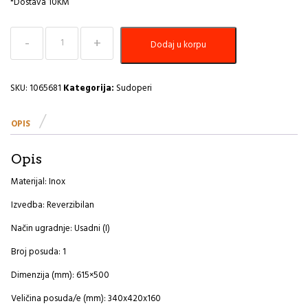
*Dostava 10KM
Sudoper
Dodaj u korpu
615x500
Line
60
A
SKU:
1065681
Kategorija:
Sudoperi
količina
OPIS
Opis
Materijal: Inox
Izvedba: Reverzibilan
Način ugradnje: Usadni (I)
Broj posuda: 1
Dimenzija (mm): 615×500
Veličina posuda/e (mm): 340x420x160