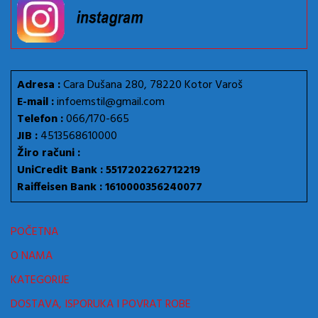
Adresa :
Cara Dušana 280, 78220 Kotor Varoš
E-mail :
infoemstil@gmail.com
Telefon :
066/170-665
JIB :
4513568610000
Žiro računi :
UniCredit Bank : 5517202262712219
Raiffeisen Bank : 1610000356240077
POČETNA
O NAMA
KATEGORIJE
DOSTAVA, ISPORUKA I POVRAT ROBE