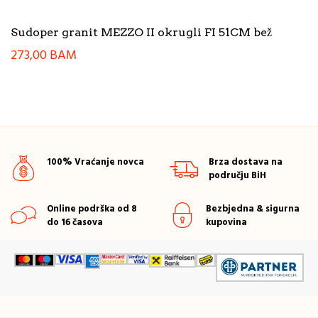
Sudoper granit MEZZO II okrugli FI 51CM bež
273,00
BAM
100% Vraćanje novca
Brza dostava na
području BiH
Online podrška od 8
Bezbjedna & sigurna
do 16 časova
kupovina