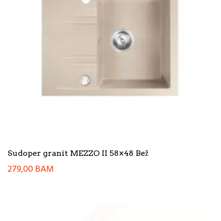
Sudoper granit MEZZO II 58×48 Bež
279,00
BAM