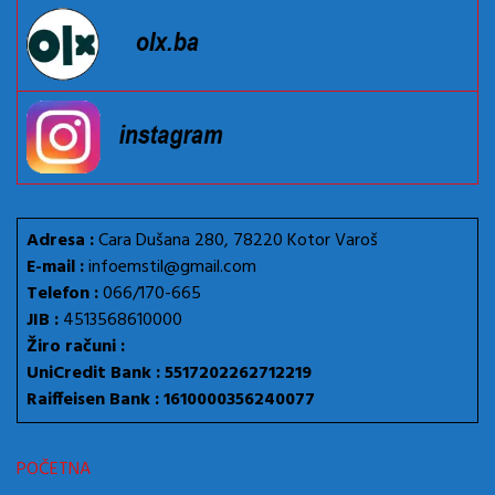
Adresa :
Cara Dušana 280, 78220 Kotor Varoš
E-mail :
infoemstil@gmail.com
Telefon :
066/170-665
JIB :
4513568610000
Žiro računi :
UniCredit Bank : 5517202262712219
Raiffeisen Bank : 1610000356240077
POČETNA