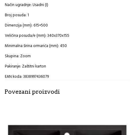
Način ugradnje: Usadni (I)
Broj posuda: 1
Dimenzija (mm): 615×500
Veličina posuda/e (mm): 340x370x155
Minimalna širina ormarića (mm): 450
Skupina: Zoom
Pakiranje: Zaštitni karton
EAN koda: 3838997436079
Povezani proizvodi