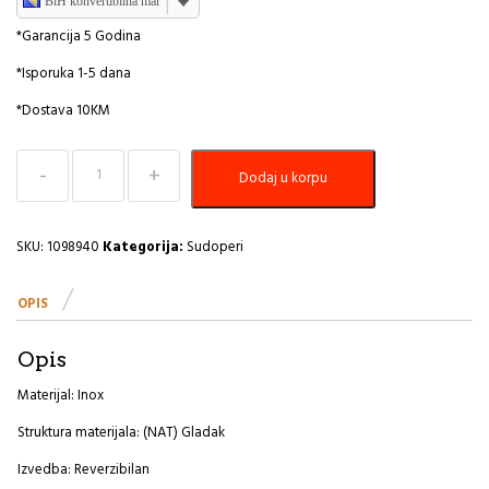
BiH konvertibilna marka
*Garancija 5 Godina
*Isporuka 1-5 dana
*Dostava 10KM
Sudoper
Dodaj u korpu
615x500
Zoom
10
A
SKU:
1098940
Kategorija:
Sudoperi
količina
OPIS
Opis
Materijal: Inox
Struktura materijala: (NAT) Gladak
Izvedba: Reverzibilan