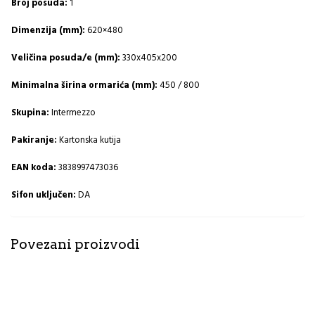
Broj posuda:
1
Dimenzija (mm):
620×480
Veličina posuda/e (mm):
330x405x200
Minimalna širina ormarića (mm):
450 / 800
Skupina:
Intermezzo
Pakiranje:
Kartonska kutija
EAN koda:
3838997473036
Sifon uključen:
DA
Povezani proizvodi