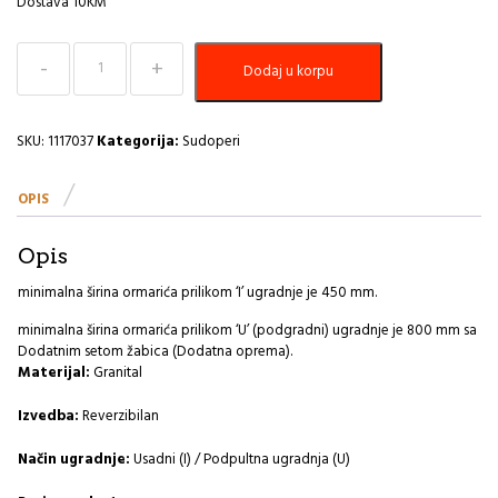
Dostava 10KM
Sudoper
Dodaj u korpu
620x480
Intermezzo
20
arctic
SKU:
1117037
Kategorija:
Sudoperi
A
količina
OPIS
Opis
minimalna širina ormarića prilikom ‘I’ ugradnje je 450 mm.
minimalna širina ormarića prilikom ‘U’ (podgradni) ugradnje je 800 mm sa
Dodatnim setom žabica (Dodatna oprema).
Materijal:
Granital
Izvedba:
Reverzibilan
Način ugradnje:
Usadni (I) / Podpultna ugradnja (U)