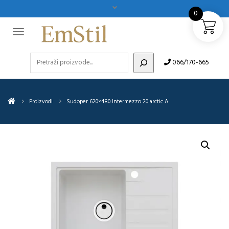
0
Pretraži
066/170-665
Proizvodi
Sudoper 620×480 Intermezzo 20 arctic A