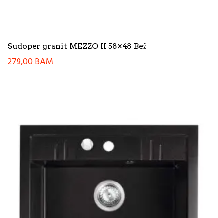
Sudoper granit MEZZO II 58×48 Bež
279,00
BAM