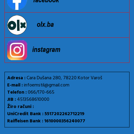
Adresa :
Cara Dušana 280, 78220 Kotor Varoš
E-mail :
infoemstil@gmail.com
Telefon :
066/170-665
JIB :
4513568610000
Žiro računi :
UniCredit Bank : 5517202262712219
Raiffeisen Bank : 1610000356240077