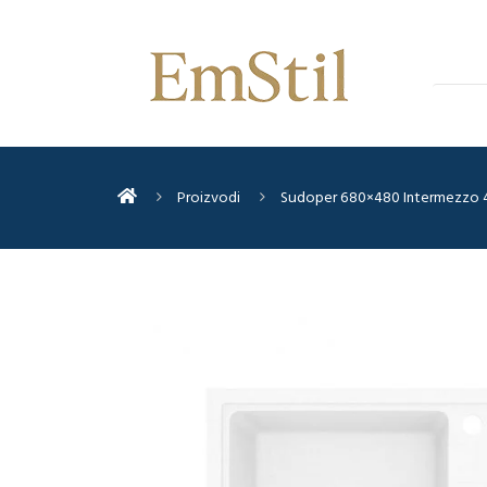
Proizvodi
Sudoper 680×480 Intermezzo 4