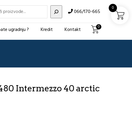
i
0
066/170-665
0
ate ugradnju ?
Kredit
Kontakt
80 Intermezzo 40 arctic