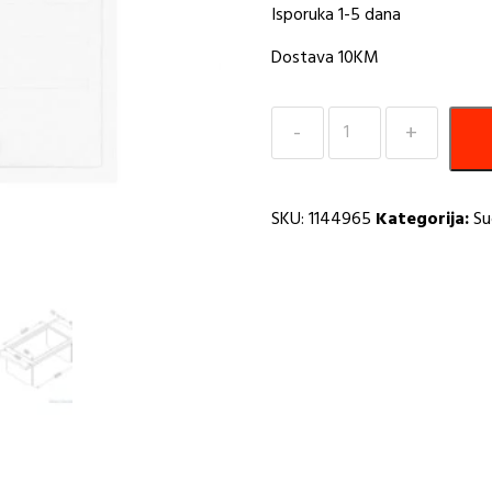
Isporuka 1-5 dana
Dostava 10KM
Sudoper
680x480
Intermezzo
40
SKU:
1144965
Kategorija:
Su
arctic
A
količina