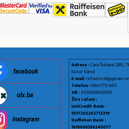
Adresa :
Cara Dušana 280, 
Kotor Varoš
E-mail :
infoemstil@gmail.c
Telefon :
066/170-665
JIB :
4513568610000
Žiro računi :
UniCredit Bank :
5517202262712219
Raiffeisen Bank :
1610000356240077