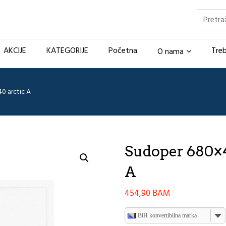
Pretraž
AKCIJE
KATEGORIJE
Početna
Treb
O nama
0 arctic A
Sudoper 680×4
A
454,90
BAM
BiH konvertibilna marka