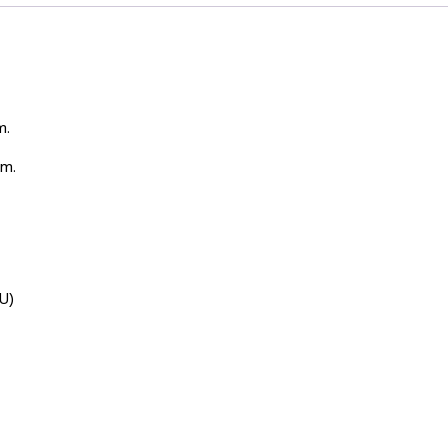
m.
mm.
(U)