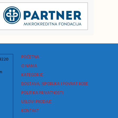
POČETNA
78220
O NAMA
om
KATEGORIJE
DOSTAVA, ISPORUKA I POVRAT ROBE
POLITIKA PRIVATNOSTI
USLOVI PRODAJE
KONTAKT