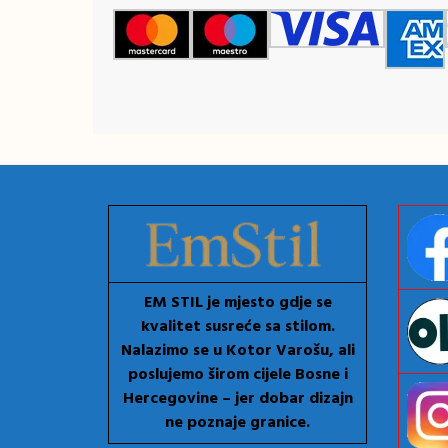
EM STIL je mjesto gdje se
kvalitet susreće sa stilom.
Nalazimo se u Kotor Varošu, ali
poslujemo širom cijele Bosne i
Hercegovine – jer dobar dizajn
ne poznaje granice.