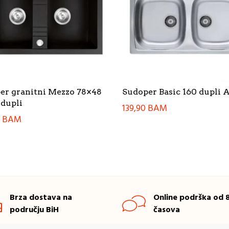
er granitni Mezzo 78×48
Sudoper Basic 160 dupli 
 dupli
139,90
BAM
0
BAM
Brza dostava na
Online podrška od 8
području BiH
časova