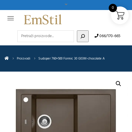
0
Pretraži
066/170-665
Proizvodi
Sudoper 760×500 Formic 30 G03M-chocolate A