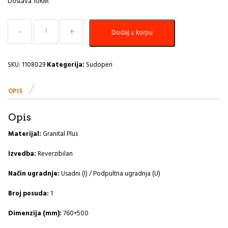
Dostava 10KM
Sudoper
Dodaj u korpu
760x500
Formic
30
G03M-
SKU:
1108029
Kategorija:
Sudoperi
chocolate
A
OPIS
količina
Opis
Materijal:
Granital Plus
Izvedba:
Reverzibilan
Način ugradnje:
Usadni (I) / Podpultna ugradnja (U)
Broj posuda:
1
Dimenzija (mm):
760×500