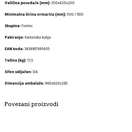
Veličina posuda/e (mm):
350x420x200
Minimalna širina ormarića (mm):
500 / 900
Skupina:
Formic
Pakiranje:
Kartonska kutija
EAN koda:
3838997491405
Težina (kg):
17,5
Sifon uključen:
DA
Dimenzija ambalaže:
860x620x265
Povezani proizvodi