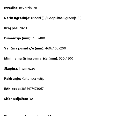
Izvedba:
Reverzibilan
Način ugradnje:
Usadni (I) / Podpultna ugradnja (U)
Broj posuda:
1
Dimenzija (mm):
780×480
Veličina posuda/e (mm):
460x405x200
Minimalna širina ormarića (mm):
600 / 900
Skupina:
Intermezzo
Pakiranje:
Kartonska kutija
EAN koda:
3838997473067
Sifon uključen:
DA