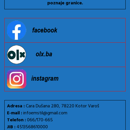
poznaje granice.
Adresa :
Cara Dušana 280, 78220 Kotor Varoš
E-mail :
infoemstil@gmail.com
Telefon :
066/170-665
JIB :
4513568610000