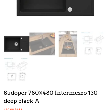
Sudoper 780×480 Intermezzo 130
deep black A
460,00
BAM