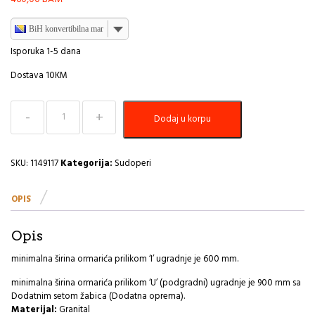
BiH konvertibilna marka
Isporuka 1-5 dana
Dostava 10KM
Sudoper
Dodaj u korpu
780x480
Intermezzo
130
deep
SKU:
1149117
Kategorija:
Sudoperi
black
A
OPIS
količina
Opis
minimalna širina ormarića prilikom ‘I’ ugradnje je 600 mm.
minimalna širina ormarića prilikom ‘U’ (podgradni) ugradnje je 900 mm sa
Dodatnim setom žabica (Dodatna oprema).
Materijal:
Granital