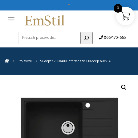
0
Pretraži
066/170-665
Proizvodi
Sudoper 780×480 Intermezzo 130 deep black A