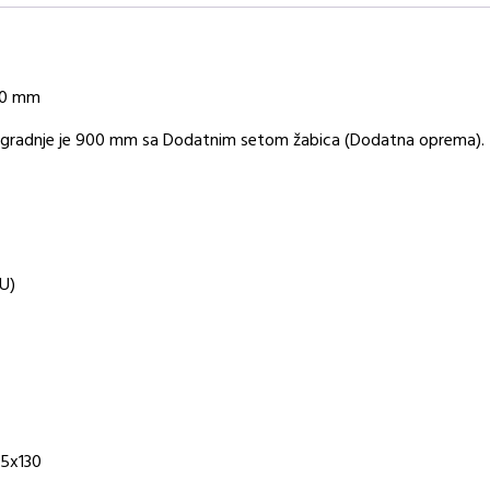
600 mm
i) ugradnje je 900 mm sa Dodatnim setom žabica (Dodatna oprema).
(U)
5x130