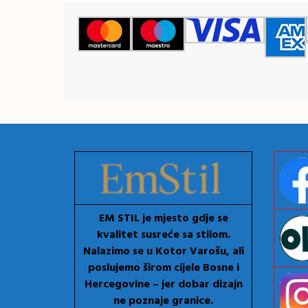
EM STIL je mjesto gdje se
kvalitet susreće sa stilom.
Nalazimo se u Kotor Varošu, ali
poslujemo širom cijele Bosne i
Hercegovine – jer dobar dizajn
ne poznaje granice.