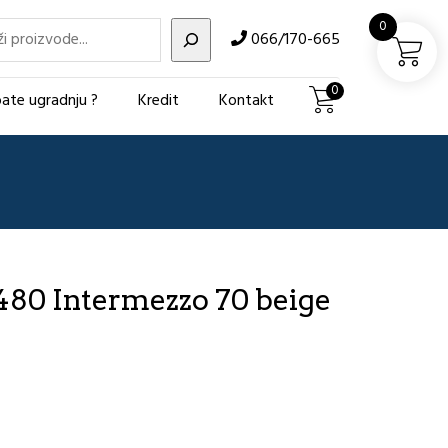
i
0
066/170-665
0
ate ugradnju ?
Kredit
Kontakt
80 Intermezzo 70 beige