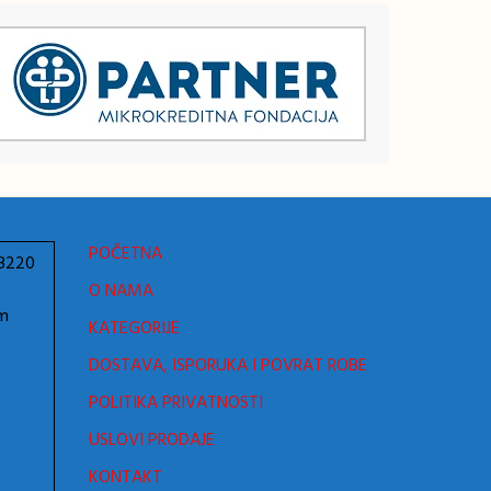
POČETNA
78220
O NAMA
om
KATEGORIJE
DOSTAVA, ISPORUKA I POVRAT ROBE
POLITIKA PRIVATNOSTI
USLOVI PRODAJE
KONTAKT