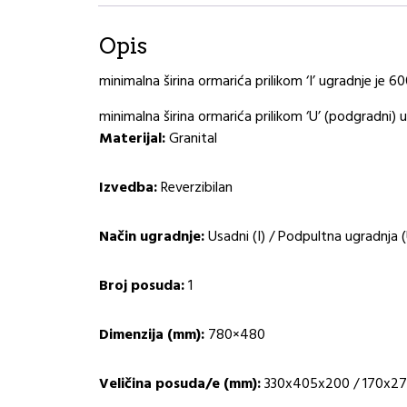
Opis
minimalna širina ormarića prilikom ‘I’ ugradnje je 
minimalna širina ormarića prilikom ‘U’ (podgradn
Materijal:
Granital
Izvedba:
Reverzibilan
Način ugradnje:
Usadni (I) / Podpultna ugradnja 
Broj posuda:
1
Dimenzija (mm):
780×480
Veličina posuda/e (mm):
330x405x200 / 170x27