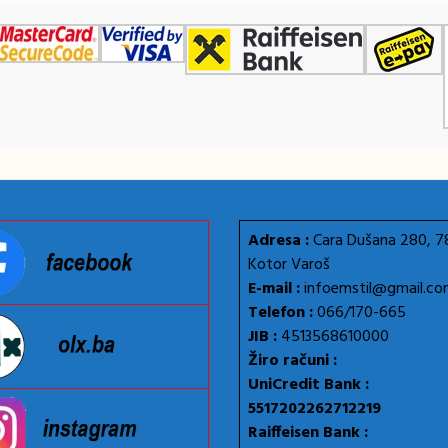
Adresa :
Cara Dušana 280, 
Kotor Varoš
E-mail :
infoemstil@gmail.c
Telefon :
066/170-665
JIB :
4513568610000
Žiro računi :
UniCredit Bank :
5517202262712219
Raiffeisen Bank :