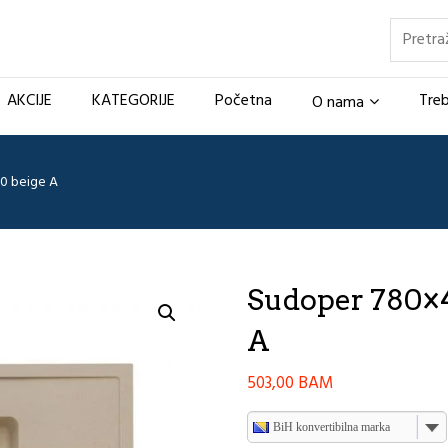
Pretraž
AKCIJE
KATEGORIJE
Početna
Treb
O nama
0 beige A
Sudoper 780×4
A
503,00
BAM
BiH konvertibilna marka