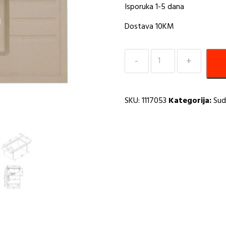
Isporuka 1-5 dana
Dostava 10KM
Sudoper
780x480
Intermezzo
70
SKU:
1117053
Kategorija:
Sud
beige
A
količina