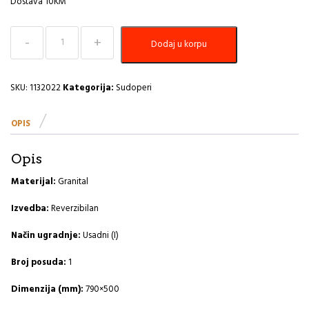
Dostava 10KM
Sudoper
Dodaj u korpu
790x500
Cadit
20
G11-
SKU:
1132022
Kategorija:
Sudoperi
arctic
A
OPIS
količina
Opis
Materijal:
Granital
Izvedba:
Reverzibilan
Način ugradnje:
Usadni (I)
Broj posuda:
1
Dimenzija (mm):
790×500