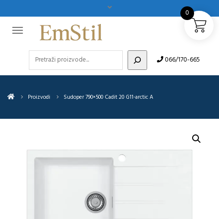
0
Pretraži
066/170-665
Proizvodi
Sudoper 790×500 Cadit 20 G11-arctic A