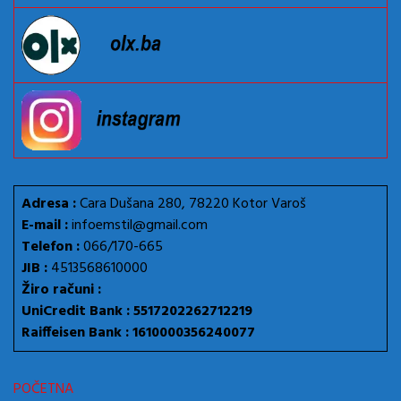
Adresa :
Cara Dušana 280, 78220 Kotor Varoš
E-mail :
infoemstil@gmail.com
Telefon :
066/170-665
JIB :
4513568610000
Žiro računi :
UniCredit Bank : 5517202262712219
Raiffeisen Bank : 1610000356240077
POČETNA