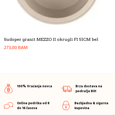
Sudoper granit MEZZO II okrugli FI 51CM bež
273,00
BAM
100% Vraćanje novca
Brza dostava na
području BiH
Online podrška od 8
Bezbjedna & sigurna
do 16 časova
kupovina