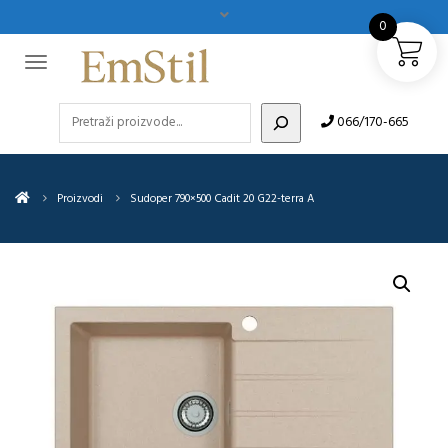
0
Pretraži
066/170-665
Proizvodi
Sudoper 790×500 Cadit 20 G22-terra A