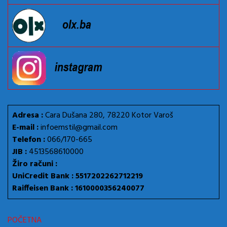
Adresa :
Cara Dušana 280, 78220 Kotor Varoš
E-mail :
infoemstil@gmail.com
Telefon :
066/170-665
JIB :
4513568610000
Žiro računi :
UniCredit Bank : 5517202262712219
Raiffeisen Bank : 1610000356240077
POČETNA