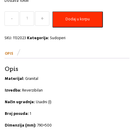
Dostava 10KM
Sudoper
Dodaj u korpu
790x500
Cadit
20
G22-
SKU:
1132023
Kategorija:
Sudoperi
terra
A
OPIS
količina
Opis
Materijal:
Granital
Izvedba:
Reverzibilan
Način ugradnje:
Usadni (I)
Broj posuda:
1
Dimenzija (mm):
790×500