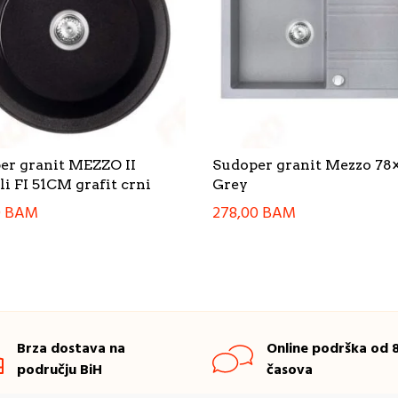
er granit MEZZO II
Sudoper granit Mezzo 78
i FI 51CM grafit crni
Grey
0
BAM
278,00
BAM
Brza dostava na
Online podrška od 8
području BiH
časova