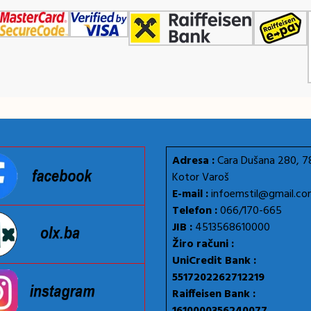
Adresa :
Cara Dušana 280, 
Kotor Varoš
E-mail :
infoemstil@gmail.c
Telefon :
066/170-665
JIB :
4513568610000
Žiro računi :
UniCredit Bank :
5517202262712219
Raiffeisen Bank :
1610000356240077