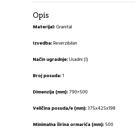
Opis
Materijal:
Granital
Izvedba:
Reverzibilan
Način ugradnje:
Usadni (I)
Broj posuda:
1
Dimenzija (mm):
790×500
Veličina posuda/e (mm):
375x425x198
Minimalna širina ormarića (mm):
500