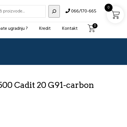
i
0
066/170-665
0
ate ugradnju ?
Kredit
Kontakt
00 Cadit 20 G91-carbon