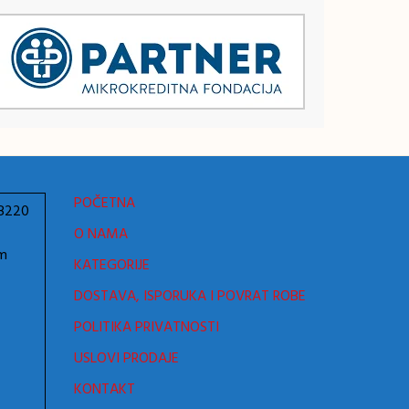
POČETNA
78220
O NAMA
om
KATEGORIJE
DOSTAVA, ISPORUKA I POVRAT ROBE
POLITIKA PRIVATNOSTI
USLOVI PRODAJE
KONTAKT