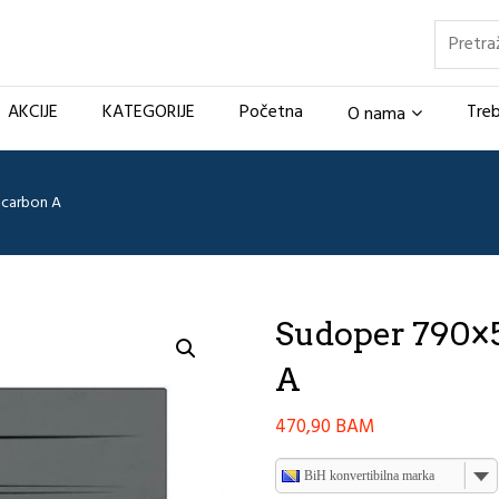
Pretraž
AKCIJE
KATEGORIJE
Početna
Treb
O nama
-carbon A
Sudoper 790×5
A
470,90
BAM
BiH konvertibilna marka