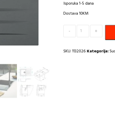
Isporuka 1-5 dana
Dostava 10KM
Sudoper
790×500
Cadit
20
SKU:
1132026
Kategorija:
Su
G91-
carbon
A
količina