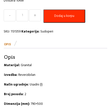
Dostava 10KM
Sudoper
Dodaj u korpu
790x500
Cadit
70
G55-
SKU:
1131359
Kategorija:
Sudoperi
beige
A
OPIS
količina
Opis
Materijal:
Granital
Izvedba:
Reverzibilan
Način ugradnje:
Usadni (I)
Broj posuda:
2
Dimenzija (mm):
790×500