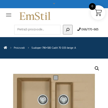
0
Pretraži
066/170-665
Proizvodi
Sudoper 790×500 Cadit 70 G55-beige A