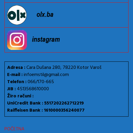
Adresa :
Cara Dušana 280, 78220 Kotor Varoš
E-mail :
infoemstil@gmail.com
Telefon :
066/170-665
JIB :
4513568610000
Žiro računi :
UniCredit Bank : 5517202262712219
Raiffeisen Bank : 1610000356240077
POČETNA