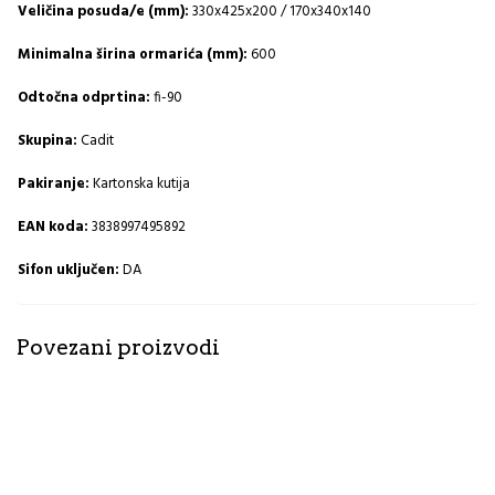
Veličina posuda/e (mm):
330x425x200 / 170x340x140
Minimalna širina ormarića (mm):
600
Odtočna odprtina:
fi-90
Skupina:
Cadit
Pakiranje:
Kartonska kutija
EAN koda:
3838997495892
Sifon uključen:
DA
Povezani proizvodi