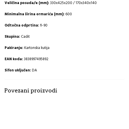
Veličina posuda/e (mm):
330x425x200 / 170x340x140
Minimalna širina ormarića (mm):
600
Odtočna odprtina:
fi-90
Skupina:
Cadit
Pakiranje:
Kartonska kutija
EAN koda:
3838997495892
Sifon uključen:
DA
Povezani proizvodi