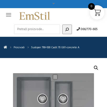
0
Pretraži
066/170-665
Proizvodi
Sudoper 790×500 Cadit 70 G81-concrete A