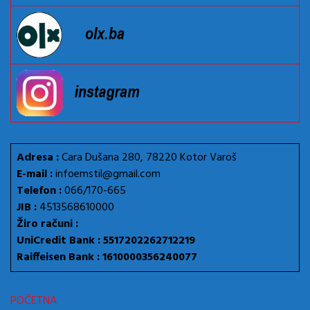
Adresa :
Cara Dušana 280, 78220 Kotor Varoš
E-mail :
infoemstil@gmail.com
Telefon :
066/170-665
JIB :
4513568610000
Žiro računi :
UniCredit Bank : 5517202262712219
Raiffeisen Bank : 1610000356240077
POČETNA