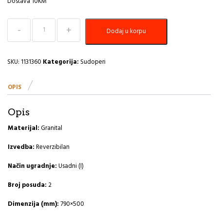
Dostava 10KM
Sudoper
Dodaj u korpu
790x500
Cadit
70
G81-
SKU:
1131360
Kategorija:
Sudoperi
concrete
A
OPIS
količina
Opis
Materijal:
Granital
Izvedba:
Reverzibilan
Način ugradnje:
Usadni (I)
Broj posuda:
2
Dimenzija (mm):
790×500