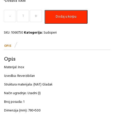
*Dostava 10KM
Sudoper
Dodaj u korpu
790x500
Line
80
A
SKU:
1066750
Kategorija:
Sudoperi
količina
OPIS
Opis
Materijal: Inox
Izvedba: Reverzibilan
Struktura materijala: (NAT) Gladak
Način ugradnje: Usadni (I)
Broj posuda: 1
Dimenzija (mm): 790×500