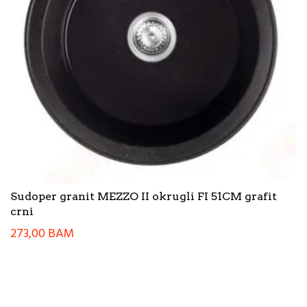
Sudoper granit MEZZO II okrugli FI 51CM grafit
crni
273,00
BAM