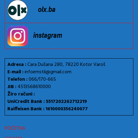
Adresa :
Cara Dušana 280, 78220 Kotor Varoš
E-mail :
infoemstil@gmail.com
Telefon :
066/170-665
JIB :
4513568610000
Žiro računi :
UniCredit Bank : 5517202262712219
Raiffeisen Bank : 1610000356240077
POČETNA