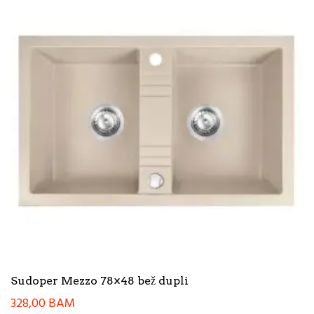
Sudoper Mezzo 78×48 bež dupli
328,00
BAM