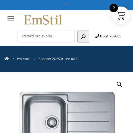
0
Pretraži
066/170-665
Proizvodi
Sudoper 790×500 Line 80 A