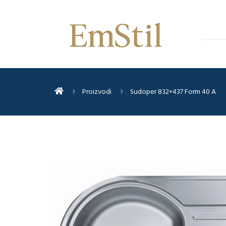
Proizvodi
Sudoper 832×437 Form 40 A