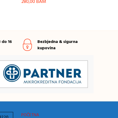
280,00
BAM
 do 16
Bezbjedna & sigurna
kupovina
POČETNA
78220