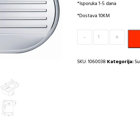
*Isporuka 1-5 dana
*Dostava 10KM
Sudoper
832x437
Form
40
SKU:
1060038
Kategorija:
Su
A
količina