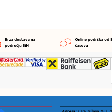
Brza dostava na
Online podrška od 8
području BiH
časova
Adresa :
Cara Dušana 280, 