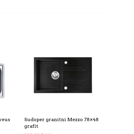
veus
Sudoper granitni Mezzo 78×48
grafit