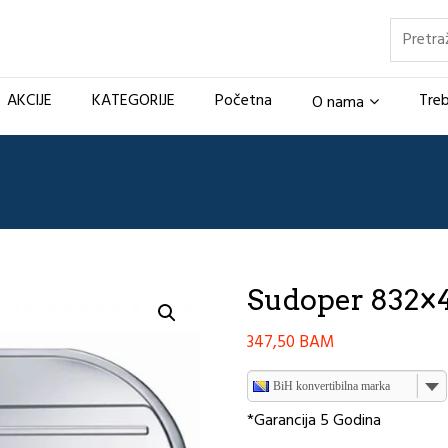
Pretraž
AKCIJE
KATEGORIJE
Početna
Treb
O nama
Sudoper 832×
347,50
BAM
BiH konvertibilna marka
*Garancija 5 Godina