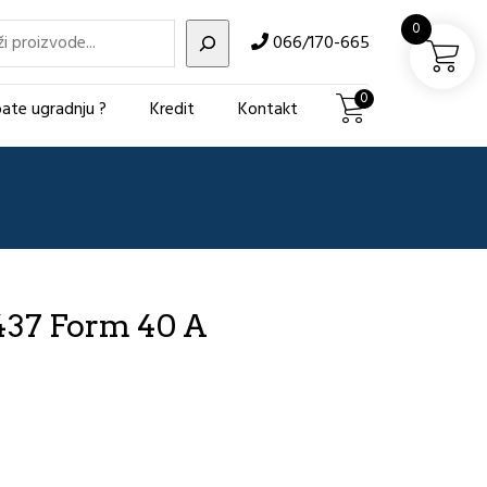
i
0
066/170-665
0
ate ugradnju ?
Kredit
Kontakt
437 Form 40 A