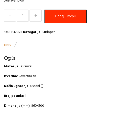
Dostava 10KM
Sudoper
Dodaj u korpu
860x500
Cadit
40
G22-
SKU:
1132028
Kategorija:
Sudoperi
terra
A
OPIS
količina
Opis
Materijal:
Granital
Izvedba:
Reverzibilan
Način ugradnje:
Usadni (I)
Broj posuda:
1
Dimenzija (mm):
860×500