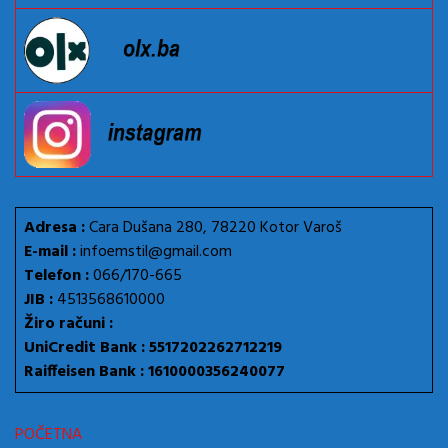
Adresa :
Cara Dušana 280, 78220 Kotor Varoš
E-mail :
infoemstil@gmail.com
Telefon :
066/170-665
JIB :
4513568610000
Žiro računi :
UniCredit Bank : 5517202262712219
Raiffeisen Bank : 1610000356240077
POČETNA