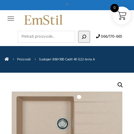
0
Pretraži
066/170-665
Proizvodi
Sudoper 860×500 Cadit 40 G22-terra A