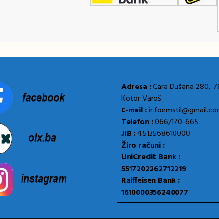
Adresa :
Cara Dušana 280, 
Kotor Varoš
E-mail :
infoemstil@gmail.c
Telefon :
066/170-665
JIB :
4513568610000
Žiro računi :
UniCredit Bank :
5517202262712219
Raiffeisen Bank :
1610000356240077