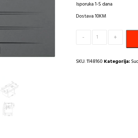
Isporuka 1-5 dana
Dostava 10KM
Sudoper
860x500
Cadit
40
SKU:
1148160
Kategorija:
Sud
G91-
black
edition
A
količina