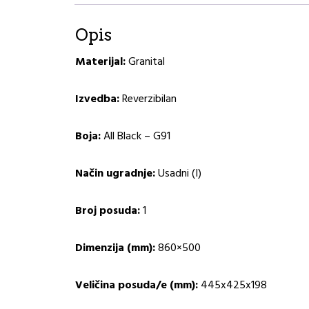
Opis
Materijal:
Granital
Izvedba:
Reverzibilan
Boja:
All Black – G91
Način ugradnje:
Usadni (I)
Broj posuda:
1
Dimenzija (mm):
860×500
Veličina posuda/e (mm):
445x425x198