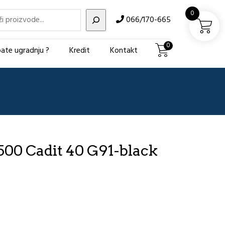
i
0
066/170-665
0
ate ugradnju ?
Kredit
Kontakt
00 Cadit 40 G91-black