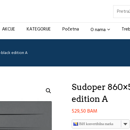
Pretraž
AKCIJE
KATEGORIJE
Početna
Treb
O nama
black edition A
Sudoper 860×5
edition A
529,50
BAM
BiH konvertibilna marka