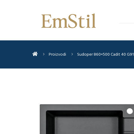
Proizvodi
Sudoper 860×500 Cadit 40 G91-