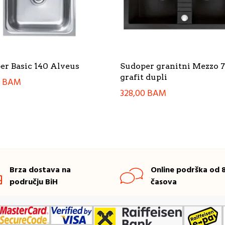
er Basic 140 Alveus
Sudoper granitni Mezzo 
grafit dupli
0
BAM
328,00
BAM
Brza dostava na
Online podrška od 8
području BiH
časova