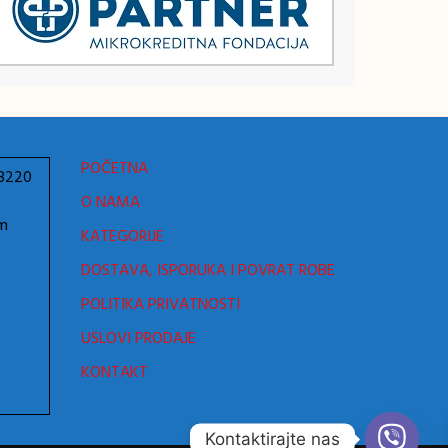
POČETNA
78220
O NAMA
om
KATEGORIJE
DOSTAVA, ISPORUKA I POVRAT ROBE
POLITIKA PRIVATNOSTI
USLOVI PRODAJE
KONTAKT
Kontaktirajte nas