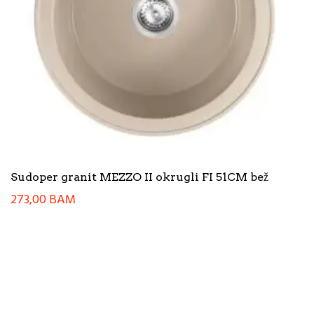
Sudoper granit MEZZO II okrugli FI 51CM bež
273,00
BAM