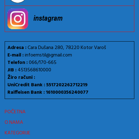
Adresa :
Cara Dušana 280, 78220 Kotor Varoš
E-mail :
infoemstil@gmail.com
Telefon :
066/170-665
JIB :
4513568610000
Žiro računi :
UniCredit Bank : 5517202262712219
Raiffeisen Bank : 1610000356240077
POČETNA
O NAMA
KATEGORIJE