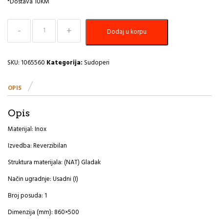
*Dostava 10KM
Sudoper
Dodaj u korpu
860x500
Line
20
A
SKU:
1065560
Kategorija:
Sudoperi
količina
OPIS
Opis
Materijal: Inox
Izvedba: Reverzibilan
Struktura materijala: (NAT) Gladak
Način ugradnje: Usadni (I)
Broj posuda: 1
Dimenzija (mm): 860×500