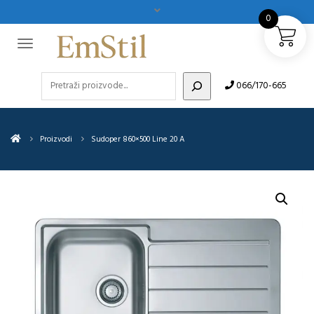
0
Pretraži
066/170-665
Proizvodi
Sudoper 860×500 Line 20 A