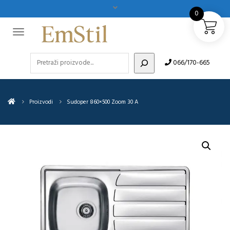
0
Pretraži
066/170-665
Proizvodi
Sudoper 860×500 Zoom 30 A