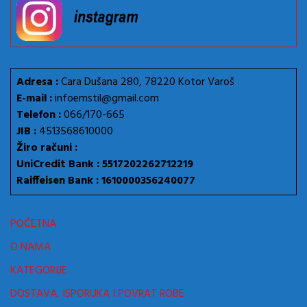
Adresa :
Cara Dušana 280, 78220 Kotor Varoš
E-mail :
infoemstil@gmail.com
Telefon :
066/170-665
JIB :
4513568610000
Žiro računi :
UniCredit Bank : 5517202262712219
Raiffeisen Bank : 1610000356240077
POČETNA
O NAMA
KATEGORIJE
DOSTAVA, ISPORUKA I POVRAT ROBE