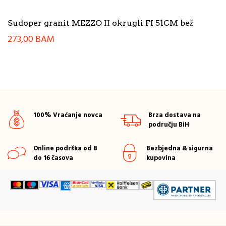
Sudoper granit MEZZO II okrugli FI 51CM bež
273,00
BAM
100% Vraćanje novca
Brza dostava na
području BiH
Online podrška od 8
Bezbjedna & sigurna
do 16 časova
kupovina