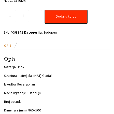
*Dostava 10KM
Sudoper
Dodaj u korpu
860x500
Zoom
30
A
SKU:
1098842
Kategorija:
Sudoperi
količina
OPIS
Opis
Materijal: Inox
Struktura materijala: (NAT) Gladak
Izvedba: Reverzibilan
Način ugradnje: Usadni (I)
Broj posuda: 1
Dimenzija (mm): 860×500