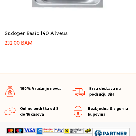
Sudoper Basic 140 Alveus
232,00
BAM
100% Vraćanje novca
Brza dostava na
području BiH
Online podrška od 8
Bezbjedna & sigurna
do 16 časova
kupovina