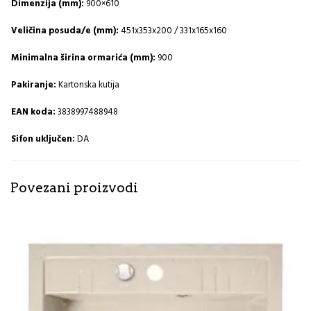
Dimenzija (mm):
900×610
Veličina posuda/e (mm):
451x353x200 / 331x165x160
Minimalna širina ormarića (mm):
900
Pakiranje:
Kartonska kutija
EAN koda:
3838997488948
Sifon uključen:
DA
Povezani proizvodi