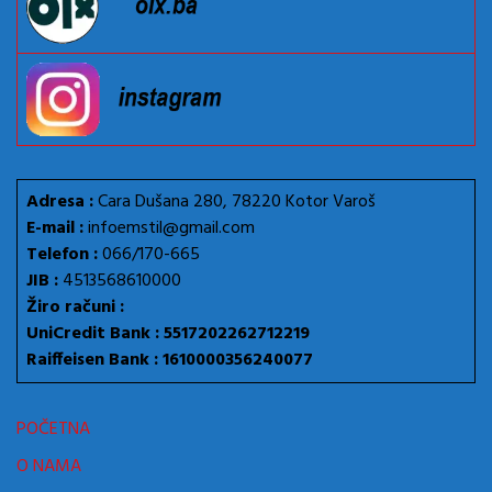
Adresa :
Cara Dušana 280, 78220 Kotor Varoš
E-mail :
infoemstil@gmail.com
Telefon :
066/170-665
JIB :
4513568610000
Žiro računi :
UniCredit Bank : 5517202262712219
Raiffeisen Bank : 1610000356240077
POČETNA
O NAMA