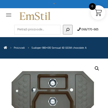
0
Pretraži
066/170-665
Proizvodi
Sudoper 900×610 Sensual 60 G03M chocolate A