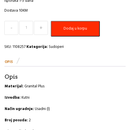
Isporuka 1-5 dana
Dostava 10KM
Sudoper
Dodaj u korpu
900x610
Sensual
60
G03M
SKU:
1108257
Kategorija:
Sudoperi
chocolate
A
OPIS
količina
Opis
Materijal
:
Granital Plus
Izvedba
:
Kutni
Način ugradnje:
Usadni (I)
Broj posuda:
2