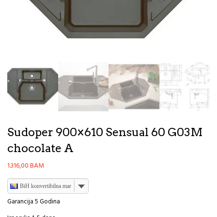
Sudoper 900×610 Sensual 60 G03M
chocolate A
1.316,00
BAM
BiH konvertibilna marka
Garancija 5 Godina