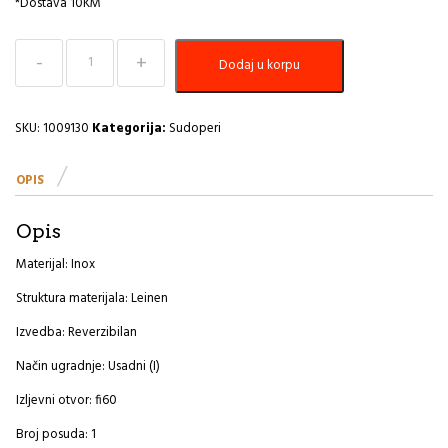
*Dostava 10KM
Sudoper
Dodaj u korpu
fi450
Form
10
A
SKU:
1009130
Kategorija:
Sudoperi
količina
OPIS
Opis
Materijal: Inox
Struktura materijala: Leinen
Izvedba: Reverzibilan
Način ugradnje: Usadni (I)
Izljevni otvor: fi60
Broj posuda: 1