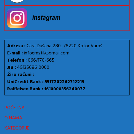
Adresa :
Cara Dušana 280, 78220 Kotor Varoš
E-mail :
infoemstil@gmail.com
Telefon :
066/170-665
JIB :
4513568610000
Žiro računi :
UniCredit Bank : 5517202262712219
Raiffeisen Bank : 1610000356240077
POČETNA
O NAMA
KATEGORIJE