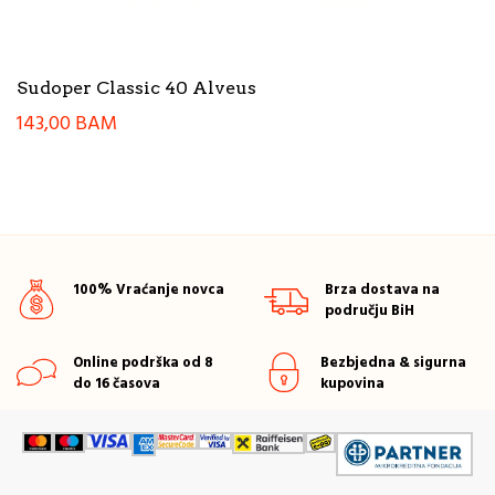
Sudoper Classic 40 Alveus
143,00
BAM
100% Vraćanje novca
Brza dostava na
području BiH
Online podrška od 8
Bezbjedna & sigurna
do 16 časova
kupovina