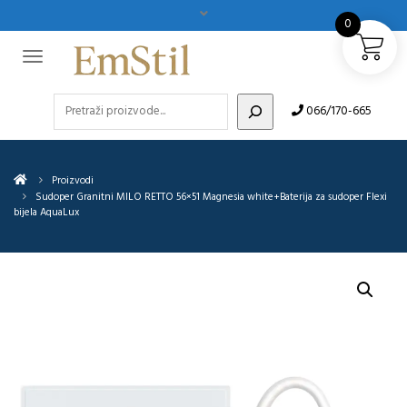
0
Pretraži
066/170-665
Proizvodi
Sudoper Granitni MILO RETTO 56×51 Magnesia white+Baterija za sudoper Flexi
bijela AquaLux