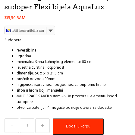
sudoper Flexi bijela AquaLux
335,50
BAM
BiH konvertibilna marka
Sudopera
reverzibilna
ugradna
minimalna širina kuhinjskog elementa: 60 cm
izuzetna čvrstina i otpornost
dimenzije: 56 x 51 x 21,5 cm
prečnik odvoda 90mm
higijenska ispravnost i pogodnost za pripremu hrane
sifon u hrom boji, manuelni
MILÓ SPACE SAVER sistem – više prostora u elementu ispod
sudopere
otvor za bateriju i 4 moguće pozicije otvora za dodatke
Sudoper
Dodaj u korpu
Granitni
MILO