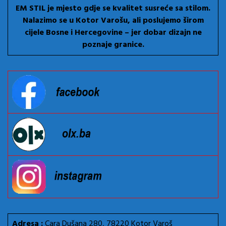
EM STIL je mjesto gdje se kvalitet susreće sa stilom.
Nalazimo se u Kotor Varošu, ali poslujemo širom
cijele Bosne i Hercegovine – jer dobar dizajn ne
poznaje granice.
Adresa :
Cara Dušana 280, 78220 Kotor Varoš