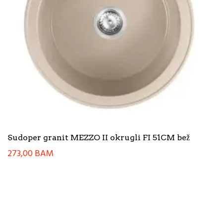
Sudoper granit MEZZO II okrugli FI 51CM bež
273,00
BAM