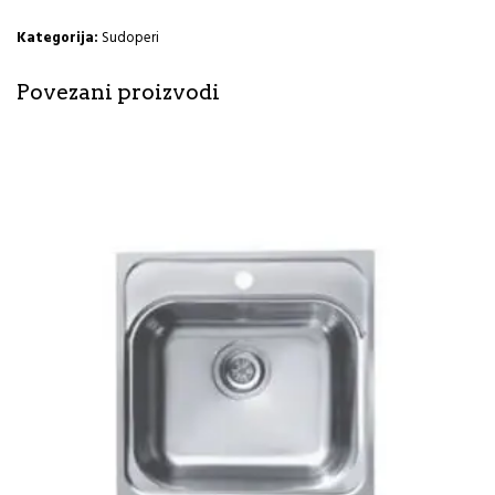
RETTO
56×51
Kategorija:
Sudoperi
Magnesia
white+Baterija
Povezani proizvodi
za
sudoper
Flexi
bijela
AquaLux
količina