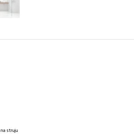
O-
5095CR
I
količina
 na struju