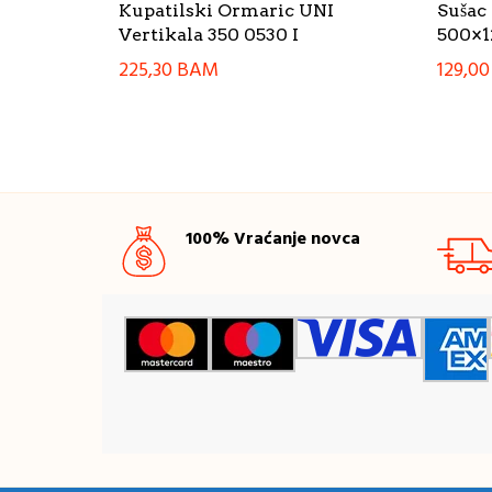
Kupatilski Ormaric UNI
Suša
Vertikala 350 0530 I
500×12
225,30
BAM
129,0
100% Vraćanje novca