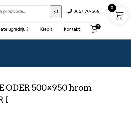
i
0
066/170-665
0
ate ugradnju ?
Kredit
Kontakt
 ODER 500×950 hrom
 I