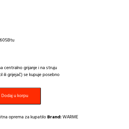
 1605Btu
 centralno grijanje i na struju
 ili grijejač) se kupuje posebno
Dodaj u korpu
itna oprema za kupatilo
Brand:
WARME