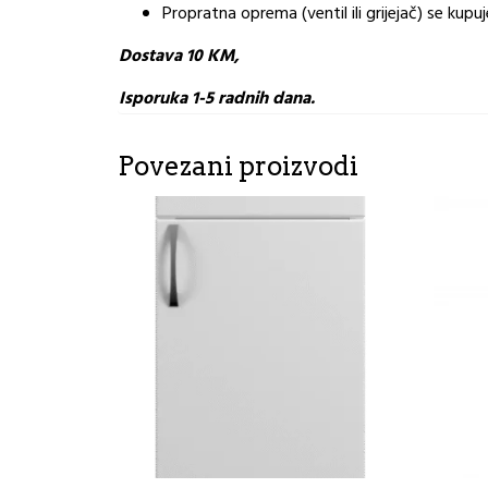
Propratna oprema (ventil ili grijejač) se kup
Dostava 10 KM,
Isporuka 1-5 radnih dana.
Povezani proizvodi