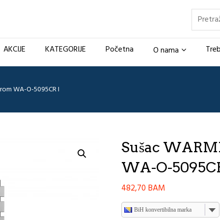
Pretraž
AKCIJE
KATEGORIJE
Početna
Treb
O nama
rom WA-O-5095CR I
Sušac WARME
WA-O-5095CR
482,70
BAM
BiH konvertibilna marka