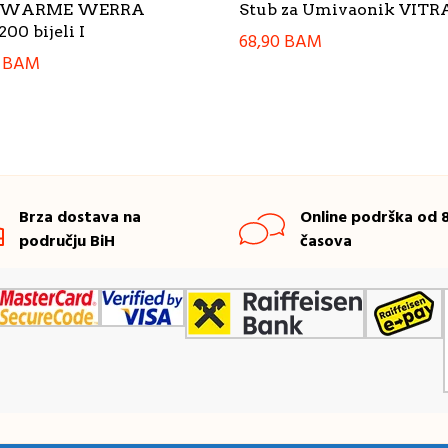
c WARME WERRA
Stub za Umivaonik VITRA
00 bijeli I
68,90
BAM
0
BAM
Brza dostava na
Online podrška od 8
području BiH
časova