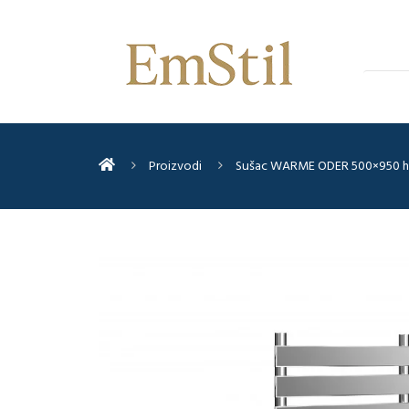
Proizvodi
Sušac WARME ODER 500×950 h