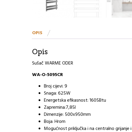
OPIS
Opis
Sušač WARME ODER
WA-O-5095CR
Broj cijevi: 9
Snaga: 625W
Energetska efikasnost: 1605Btu
Zapremina:7,85l
Dimenzije: 500x950mm
Boja: Hrom
Mogućnost priključka i na centralno grijanje i