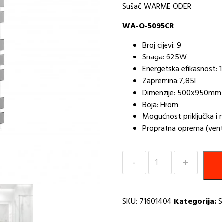
Sušač WARME ODER
WA-O-5095CR
Broj cijevi: 9
Snaga: 625W
Energetska efikasnost:
Zapremina:7,85l
Dimenzije: 500x950mm
Boja: Hrom
Mogućnost priključka i na
Propratna oprema (ventil
Sušac
WARME
ODER
500x950
SKU:
71601404
Kategorija:
S
hrom
WA-